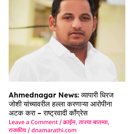
व्यापारी
धिरज
जोशी
यांच्यावरील
हल्ला
करणाऱ्या
आरोपीना
अटक
करा
–
राष्ट्रवादी
Ahmednagar News: व्यापारी धिरज
काँग्रेस
जोशी यांच्यावरील हल्ला करणाऱ्या आरोपीना
अटक करा – राष्ट्रवादी काँग्रेस
Leave a Comment
/
क्राईम
,
ताज्या बातम्या
,
राजकीय
/
dnamarathi.com