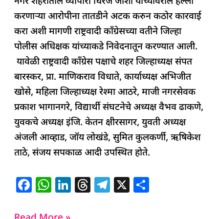
नगर शहरातील व्यापारी धिरज जोशी यांच्यावरील हल्ला
करणाऱ्या आरोपीना तातडीने अटक करुन कठोर कारवाई
करा अशी मागणी राष्ट्रवादी काँग्रेसच्या वतीने जिल्हा
पोलीस अधिक्षक यांच्याकडे निवेदनातून करण्यात आली.
यावेळी राष्ट्रवादी काँग्रेस पक्षाचे शहर जिल्हाध्यक्ष संपत
बारस्कर, प्रा. माणिकराव विधाते, कार्याध्यक्ष अभिजीत
खोसे, महिला जिल्हाध्यक्ष रेश्मा आठरे, माजी नगरसेवक
प्रकाश भागानगरे, विद्यार्थी संघटनेचे अध्यक्ष वैभव ढाकणे,
युवकचे अध्यक्ष इंजि. केतन क्षीरसागर, युवती अध्यक्ष
अंजली आव्हाड, जॉय लोखंडे, सुमित कुलकर्णी, ऋषिकेश
ताठे, संजय सपकाळ आदी उपस्थित होते.
F
W
Li
T
T
X
S
a
h
n
h
el
h
c
at
k
re
e
ar
Read More »