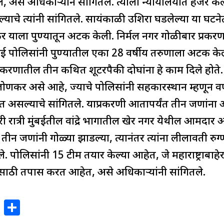
े, असे अधिकाऱ्याने सांगितले. त्याला न्यायालयात हजर क
चे त्यांनी सांगितले. सायंकाळी उशिरा घडलेल्या या घटनेत म
णकर याला पुण्यातून अटक केली. निर्मल नगर गोळीबार प्र
पोलिसांनी पुण्यातील एका 28 वर्षीय तरुणाला अटक केल
प्रकरणातील तीन कथित शूटरपैकी दोघांना हे काम दिले होते
 लोणकर असे आहे, ज्याचे पोलिसांनी सहकारस्थान म्हणून वर
असल्याचे सांगितले. याप्रकरणी आतापर्यंत तीन जणांन
री रात्री मुंबईतील वांद्रे भागातील खेर नगर येथील आमदार 
ेर तीन जणांनी गोळ्या झाडल्या, त्यानंतर त्यांना लीलावती रु
केले. पोलिसांनी 15 टीम तयार केल्या आहेत, जे महाराष्ट्राब
साठी तपास करत आहेत, असे अधिकाऱ्यांनी सांगितले.
X
S
h