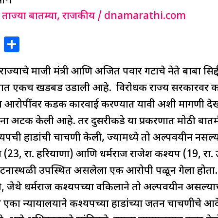
,
ताज्या बातम्या
,
राजकीय
/
dnamarathi.com
X
S
h
याचे माजी मंत्री आणि अजित पवार गटाचे नेते बाबा सिद्द
ar
e
 देशात एकच खडबड उडाली आहे. विरोधक राज्य सरकारवर कायदा
 आरोपींवर कडक कारवाई करण्यात यावी अशी मागणी देखी
ंना अटक केली आहे. तर दुसरीकडे या प्रकरणात मोठी बा
यपची हाडांची चाचणी केली, ज्यामध्ये तो अल्पवयीन नसल्या
 (23, रा. हरियाणा) आणि धर्मराज राजेश कश्यप (19, रा. उत
घटनास्थळी उपस्थित असलेला एक आरोपी पळून गेला होता. आर
, जेथे धर्मराज कश्यपच्या वकिलाने तो अल्पवयीन असल्या
ी एका न्यायालयाने कश्यपच्या हाडांच्या जतन चाचणीचे आदे