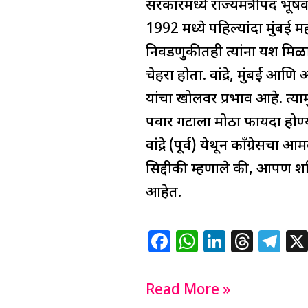
सरकारमध्ये राज्यमंत्रीपद भूषव
1992 मध्ये पहिल्यांदा मुंब
निवडणुकीतही त्यांना यश मिळाल
चेहरा होता. वांद्रे, मुंबई आण
यांचा खोलवर प्रभाव आहे. त्
पवार गटाला मोठा फायदा होण्य
वांद्रे (पूर्व) येथून काँग्रे
सिद्दीकी म्हणाले की, आपण 
आहेत.
F
W
Li
T
T
a
h
n
h
el
c
at
k
re
e
Read More »
e
s
e
a
g