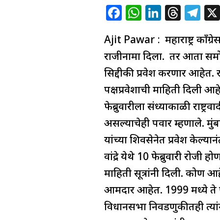
बातमी!
F
W
Li
T
T
‘या’
a
h
n
h
el
दिवशी
Ajit Pawar : महाराष्ट्र काँग्रे
c
at
k
re
e
राष्ट्रवादीत
e
s
e
a
g
राजीनामा दिला. तर आता समोर आ
प्रवेश
b
A
dI
d
ra
सिद्दीकी प्रवेश करणार आहेत. रा
करणार
o
p
n
s
m
पक्षप्रवेशाची माहिती दिली आह
बाबा
o
p
फेब्रुवारीला संध्याकाळी राष्ट
सिद्दीकी
k
असल्याचेही पवार म्हणाले. मुंबईत
यांच्या शिवसेनेत प्रवेश केल्
वांद्रे येथे 10 फेब्रुवारी रोजी
माहिती सूत्रांनी दिली. कोण आह
आमदार आहेत. 1999 मध्ये ते प
विधानसभा निवडणुकीतही त्यांन