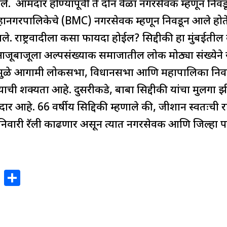
ले. आमदार होण्यापूर्वी ते दोन वेळा नगरसेवक म्हणून निवडू
ई महानगरपालिकेचे (BMC) नगरसेवक म्हणून निवडून आले होत
े. राष्ट्रवादीला कसा फायदा होईल? सिद्दीकी हा मुंबईतील क
ि आजूबाजूला अल्पसंख्याक समाजातील लोक मोठ्या संख्येने रा
यामुळे आगामी लोकसभा, विधानसभा आणि महापालिका निवडण
ाची शक्यता आहे. दुसरीकडे, बाबा सिद्दीकी यांचा मुलगा झ
सचा आमदार आहे. 66 वर्षीय सिद्दिकी म्हणाले की, जीशान स्व
शनिवारी रॅली काढणार असून त्यात नगरसेवक आणि जिल्हा
X
S
h
ar
e