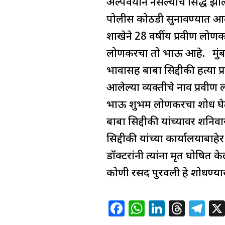
अल्पवयीन नसल्याचे सिद्ध झाल
पोलीस कोठडी सुनावण्यात आल्या
शाखेने 28 वर्षीय प्रवीण लो
लोणकरचा तो भाऊ आहे. मुंबई 
भावासह बाबा सिद्दीकी हत्या 
आलेल्या व्यक्तीचे नाव प्रवीण
भाऊ शुभम लोणकरचा शोध घेत 
बाबा सिद्दीकी यांच्यावर शनिवा
सिद्दीकी यांच्या कार्यालयाबाह
डॉक्टरांनी त्यांना मृत घोषित 
कोणी रसद पुरवली हे शोधण्या
F
W
Li
T
T
a
h
n
h
el