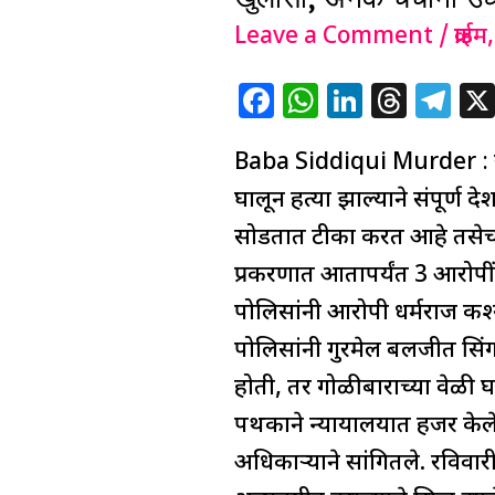
:
Leave a Comment
/
क्राईम
बाबा
सिद्दीकी
F
W
Li
T
T
हत्या
a
h
n
h
el
प्रकरणात
Baba Siddiqui Murder : राज्
c
at
k
re
e
आरोपी
e
s
e
a
g
घालून हत्या झाल्याने संपूर्ण
धर्मराजबाबत
b
A
dI
d
ra
सोडतात टीका करत आहे तसेच
तपासात
o
p
n
s
m
प्रकरणात आतापर्यंत 3 आरोपी
मोठा
o
p
पोलिसांनी आरोपी धर्मराज कश्
खुलासा,
k
पोलिसांनी गुरमेल बलजीत सिंग
अनेक
होती, तर गोळीबाराच्या वेळी 
चर्चांना
पथकाने न्यायालयात हजर केले
उधान
अधिकाऱ्याने सांगितले. रविवार