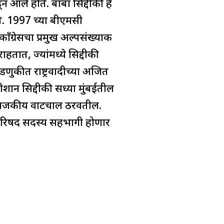
न आले होते. बाबा सिद्दीकी हे
े. 1997 च्या बीएमसी
ाँग्रेसचा प्रमुख अल्पसंख्याक
हतात, ज्यांमध्ये सिद्दीकी
ुकीत राष्ट्रवादीच्या अजित
ीशान सिद्दीकी सध्या मुंबईतील
तःची राजकीय वाटचाल ठरवतील.
 परिषद सदस्य सहभागी होणार