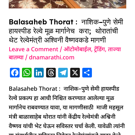
Balasaheb Thorat : नाशिक–पुणे सेमी
हायस्पीड रेल्वे मूळ मार्गानेच करा; थोरातांची
थेट रेल्वेमंत्री अश्विनी वैष्णवकडे मागणी
Leave a Comment
/
ऑटोमोबाईल
,
ट्रेंडिंग
,
ताज्या
बातम्या
/
dnamarathi.com
F
W
Li
T
T
X
S
a
h
n
h
el
h
Balasaheb Thorat : नाशिक–पुणे सेमी हायस्पीड
c
at
k
re
e
ar
रेल्वे प्रकल्प हा आधी निश्चित करण्यात आलेल्या मूळ
e
s
e
a
g
e
मार्गानेच राबवण्यात यावा, या मागणीसाठी माजी महसूल
b
A
dI
d
ra
मंत्री बाळासाहेब थोरात यांनी केंद्रीय रेल्वेमंत्री अश्विनी
o
p
n
s
m
वैष्णव यांची भेट घेऊन सविस्तर चर्चा केली. यावेळी त्यांनी
o
p