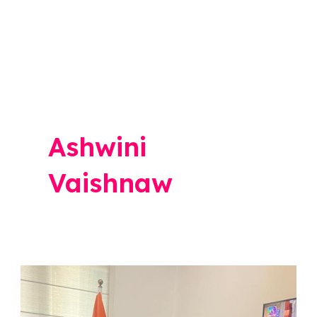
Ashwini
Vaishnaw
Balasaheb
Thorat