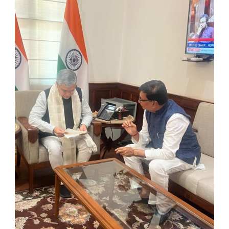
: नाशिक–
पुणे
सेमी
हायस्पीड
रेल्वे
मूळ
मार्गानेच करा; थोरातांची
थेट
रेल्वेमंत्री
अश्विनी
वैष्णवकडे
मागणी