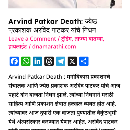
Arvind Patkar Death: ज्येष्ठ
प्रकाशक अरविंद पाटकर यांचे निधन
Leave a Comment
/
ट्रेंडिंग
,
ताज्या बातम्या
,
हायलाईट
/
dnamarathi.com
F
W
Li
T
T
X
S
a
h
n
h
el
h
Arvind Patkar Death : मनोविकास प्रकाशनचे
c
at
k
re
e
ar
संचालक आणि ज्येष्ठ प्रकाशक अरविंद पाटकर यांचे आज
e
s
e
a
g
e
पहाटे दोन वाजता निधन झाले. त्यांच्या निधनाने मराठी
b
A
dI
d
ra
साहित्य आणि प्रकाशन क्षेत्रात हळहळ व्यक्त होत आहे.
o
p
n
s
m
त्यांच्यावर आज दुपारी एक वाजता पुण्यातील वैकुंठभूमी
o
p
येथे अंत्यसंस्कार करण्यात येणार आहेत. अरविंद पाटकर
k