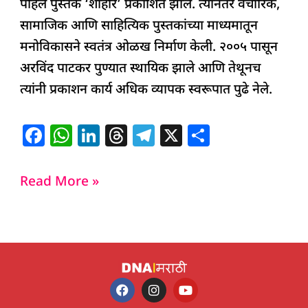
पहिले पुस्तक ‘शाहीर’ प्रकाशित झाले. त्यानंतर वैचारिक,
सामाजिक आणि साहित्यिक पुस्तकांच्या माध्यमातून
मनोविकासने स्वतंत्र ओळख निर्माण केली. २००५ पासून
अरविंद पाटकर पुण्यात स्थायिक झाले आणि तेथूनच
त्यांनी प्रकाशन कार्य अधिक व्यापक स्वरूपात पुढे नेले.
F
W
Li
T
T
X
S
a
h
n
h
el
h
c
at
k
re
e
ar
Read More »
e
s
e
a
g
e
b
A
dI
d
ra
o
p
n
s
m
o
p
k
F
I
Y
a
n
o
c
s
u