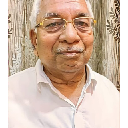
Death:
ज्येष्ठ
प्रकाशक
अरविंद
पाटकर
यांचे
निधन