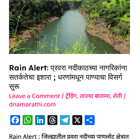
प्रवरा
नदीकाठच्या
नागरिकांना
सतर्कतेचा
इशारा
;
धरणांमधून
Rain Alert: प्रवरा नदीकाठच्या नागरिकांना
पाण्याचा
सतर्कतेचा इशारा ; धरणांमधून पाण्याचा विसर्ग
विसर्ग
सुरू
सुरू
Leave a Comment
/
ट्रेंडिंग
,
ताज्या बातम्या
,
शेती
/
dnamarathi.com
F
W
Li
T
T
X
S
a
h
n
h
el
h
Rain Alert : जिल्ह्यातील प्रवरा नदीच्या पाणलोट क्षेत्रात