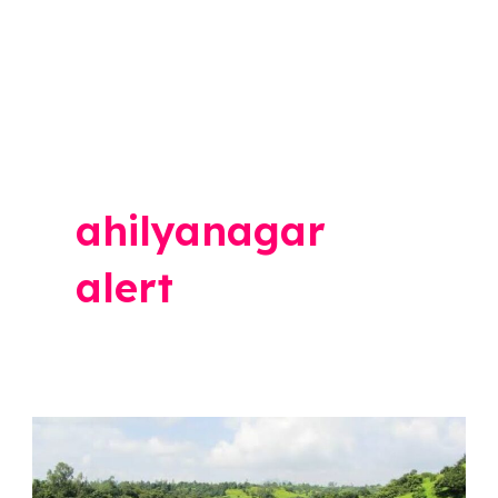
ahilyanagar
alert
Rain
Alert: