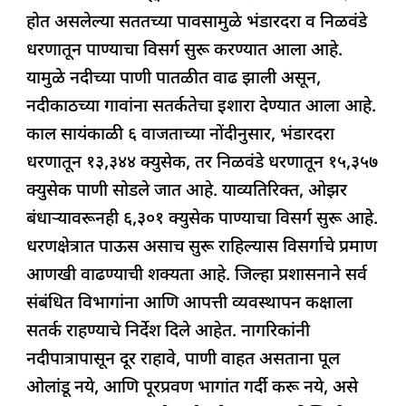
c
at
k
re
e
ar
होत असलेल्या सततच्या पावसामुळे भंडारदरा व निळवंडे
e
s
e
a
g
e
धरणातून पाण्याचा विसर्ग सुरू करण्यात आला आहे.
b
A
dI
d
ra
यामुळे नदीच्या पाणी पातळीत वाढ झाली असून,
o
p
n
s
m
नदीकाठच्या गावांना सतर्कतेचा इशारा देण्यात आला आहे.
o
p
काल सायंकाळी ६ वाजताच्या नोंदीनुसार, भंडारदरा
k
धरणातून १३,३४४ क्युसेक, तर निळवंडे धरणातून १५,३५७
क्युसेक पाणी सोडले जात आहे. याव्यतिरिक्त, ओझर
बंधाऱ्यावरूनही ६,३०१ क्युसेक पाण्याचा विसर्ग सुरू आहे.
धरणक्षेत्रात पाऊस असाच सुरू राहिल्यास विसर्गाचे प्रमाण
आणखी वाढण्याची शक्यता आहे. जिल्हा प्रशासनाने सर्व
संबंधित विभागांना आणि आपत्ती व्यवस्थापन कक्षाला
सतर्क राहण्याचे निर्देश दिले आहेत. नागरिकांनी
नदीपात्रापासून दूर राहावे, पाणी वाहत असताना पूल
ओलांडू नये, आणि पूरप्रवण भागांत गर्दी करू नये, असे