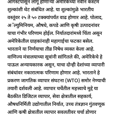
ऑगस्टपासून लागू होणाऱ्या अमेरिकेच्या नवीन कस्टम
o
p
शुल्कांशी थेट संबंधित आहे. या शुल्कांमुळे भारतीय
k
वस्तूंवर २५ ते ५० टक्क्यांपर्यंत वाढ होणार आहे. पोलाद,
अॅल्युमिनियम, औषधे, कपडे आणि कृषी उत्पादनांवर
याचा गंभीर परिणाम होईल. निर्यातदारांमध्ये चिंता असून
अमेरिकेतील ग्राहकांनाही महागाईचा फटका बसेल.
भारताने या निर्णयाचा तीव्र निषेध व्यक्त केला आहे.
वाणिज्य मंत्रालयाच्या सूत्रांनी सांगितले की, अमेरिकेचे हे
पाऊल अन्यायकारक असून, याचा दोन्ही देशांच्या व्यापारी
संबंधांवर नकारात्मक परिणाम होणार आहे. भारताने हे
प्रकरण जागतिक व्यापार संघटना (WTO) समोर नेण्याची
तयारी दर्शवली आहे. व्यापार चर्चेतील महत्त्वाचे मुद्दे या
बैठकीत डिजिटल व्यापार, सेवा क्षेत्रातील सहकार्य,
औषधनिर्मिती उद्योगातील निर्यात, उच्च तंत्रज्ञान गुंतवणूक
आणि कृषी क्षेत्रातील व्यापार सवलतीवर चर्चा होणार