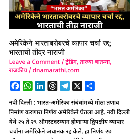
रद्द;
भारताची
तीव्र
नाराजी
अमेरिकेने भारताबरोबरचे व्यापार चर्चा रद्द;
भारताची तीव्र नाराजी
Leave a Comment
/
ट्रेंडिंग
,
ताज्या बातम्या
,
राजकीय
/
dnamarathi.com
F
W
Li
T
T
X
S
a
h
n
h
el
h
नवी दिल्ली : भारत-अमेरिका संबंधांमध्ये मोठा तणाव
c
at
k
re
e
ar
निर्माण करणारा निर्णय अमेरिकेने घेतला आहे. नवी दिल्ली
e
s
e
a
g
e
येथे २५ ते २९ ऑगस्टदरम्यान होणाऱ्या द्विपक्षीय व्यापार
b
A
dI
d
ra
चर्चांना अमेरिकेने अचानक रद्द केले. हा निर्णय २७
o
p
n
s
m