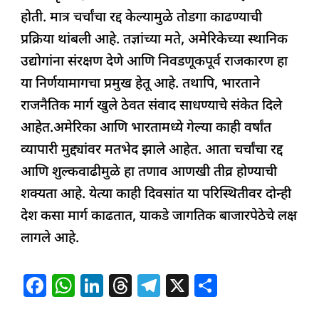
होती. मात्र चर्चांचा रद्द केल्यामुळे तोडगा काढण्याची
प्रक्रिया थांबली आहे. तज्ञांच्या मते, अमेरिकेच्या स्थानिक
उद्योगांना संरक्षण देणे आणि निवडणूकपूर्व राजकारण हा
या निर्णयामागचा प्रमुख हेतू आहे. तथापि, भारताने
राजनैतिक मार्ग खुले ठेवत संवाद साधण्याचे संकेत दिले
आहेत.अमेरिका आणि भारतामध्ये गेल्या काही वर्षांत
व्यापारी मुद्द्यांवर मतभेद झाले आहेत. आता चर्चांचा रद्द
आणि शुल्कवाढीमुळे हा तणाव आणखी तीव्र होण्याची
शक्यता आहे. येत्या काही दिवसांत या परिस्थितीवर दोन्ही
देश कसा मार्ग काढतात, याकडे जागतिक बाजारपेठेचे लक्ष
लागले आहे.
F
W
Li
T
T
X
S
a
h
n
h
el
h