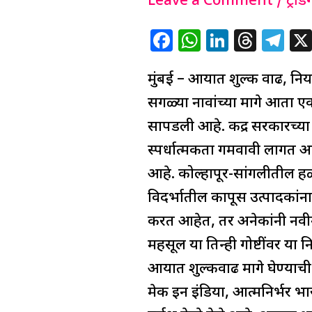
महाराष्ट्रावर
Leave a Comment
/
ट्रेंडिं
तगडा
F
W
Li
T
T
फटका;
a
h
n
h
el
निर्यात
मुंबई – आयात शुल्क वाढ, निर
c
at
k
re
e
घटली,
e
s
e
a
g
सगळ्या नावांच्या मागे आता ए
उद्योग-
b
A
dI
d
ra
सापडली आहे. केंद्र सरकारच्या आ
शेती
o
p
n
s
m
स्पर्धात्मकता गमवावी लागत आह
संकटात
o
p
आहे. कोल्हापूर-सांगलीतील ह
k
विदर्भातील कापूस उत्पादकांन
करत आहेत, तर अनेकांनी नवीन ऑर
महसूल या तिन्ही गोष्टींवर या
आयात शुल्कवाढ मागे घेण्याची 
मेक इन इंडिया, आत्मनिर्भर भ