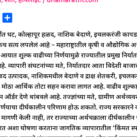
ग
,
शेती
,
हायलाईट
/
dnamarathi.com
X
S
h
्यात घट, कोल्हापूर हळद, नाशिक बेदाणे, इचलकरंजी कापड 
ar
e
कच सत्य लपलेलं आहे – महाराष्ट्रातील कृषी व औद्योगिक अ
यात शुल्क वाढीच्या निर्णयामुळे राज्यातील प्रमुख निर्यात व
े. व्यापारी संघटनांच्या मते, निर्यातदार आता विदेशी बाजा
ळद उत्पादक, नाशिकमधील बेदाणे व द्राक्ष शेतकरी, इचल
ा मोठा आर्थिक तोटा सहन करावा लागत आहे. वाढीव शुल्कामु
्डर देणे थांबवले आहे. तज्ज्ञांच्या मते, ग्रामीण अर्थव्य
 निर्णयाचा दीर्घकालीन परिणाम होऊ शकतो. राज्य सरकारने के
मागणी केली नाही, तर राज्याच्या अर्थचक्राला दीर्घकालीन
ारत अशा घोषणा करताना जागतिक व्यापारातील ‘किंमत स्पर्