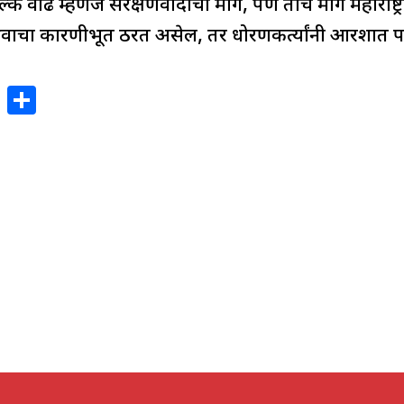
ुल्क वाढ म्हणजे संरक्षणवादाचा मार्ग, पण तोच मार्ग महाराष्ट
भवाचा कारणीभूत ठरत असेल, तर धोरणकर्त्यांनी आरशात प
X
S
h
ar
e