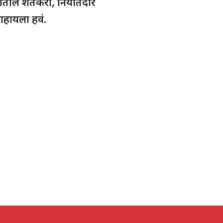
्रातील शेतकरी, निर्यातदार
ाहायला हवं.