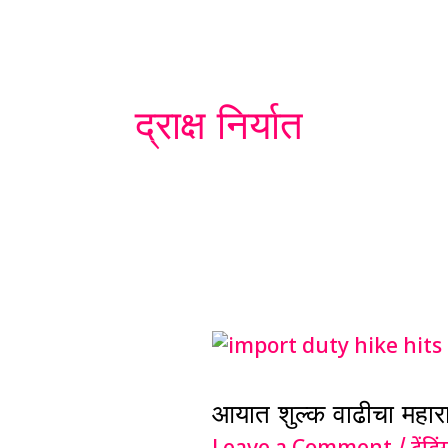
द्राक्ष निर्यात
आयात
शुल्क
आयात शुल्क वाढीचा महारा
वाढीचा