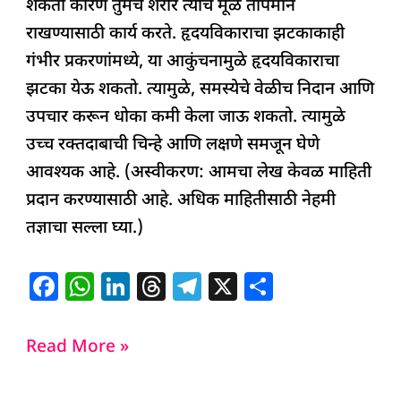
शकतो कारण तुमचे शरीर त्याचे मूळ तापमान
राखण्यासाठी कार्य करते. हृदयविकाराचा झटकाकाही
गंभीर प्रकरणांमध्ये, या आकुंचनामुळे हृदयविकाराचा
झटका येऊ शकतो. त्यामुळे, समस्येचे वेळीच निदान आणि
उपचार करून धोका कमी केला जाऊ शकतो. त्यामुळे
उच्च रक्तदाबाची चिन्हे आणि लक्षणे समजून घेणे
आवश्यक आहे. (अस्वीकरण: आमचा लेख केवळ माहिती
प्रदान करण्यासाठी आहे. अधिक माहितीसाठी नेहमी
तज्ञाचा सल्ला घ्या.)
F
W
Li
T
T
X
S
a
h
n
h
el
h
c
at
k
re
e
ar
Read More »
e
s
e
a
g
e