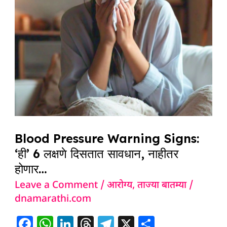
‘ही’
6
लक्षणे
दिसतात
सावधान,
नाहीतर
होणार…
Blood Pressure Warning Signs:
‘ही’ 6 लक्षणे दिसतात सावधान, नाहीतर
होणार…
Leave a Comment
/
आरोग्य
,
ताज्या बातम्या
/
dnamarathi.com
F
W
Li
T
T
X
S