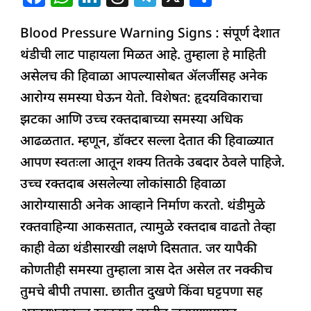
a
h
n
h
el
h
Blood Pressure Warning Signs : संपूर्ण देशात
c
at
k
re
e
ar
थंडीची लाट पाहायला मिळत आहे. तुम्हाला हे माहिती
e
s
e
a
g
e
असेलच की हिवाळा आपल्यासोबत ॲलर्जीसह अनेक
b
A
dI
d
ra
आरोग्य समस्या घेऊन येतो. विशेषत: हृदयविकाराचा
o
p
n
s
m
झटका आणि उच्च रक्तदाबाच्या समस्या अधिक
o
p
आढळतात. म्हणून, डॉक्टर सल्ला देतात की हिवाळ्यात
k
आपण स्वतःला आतून शक्य तितके उबदार ठेवले पाहिजे.
उच्च रक्तदाब असलेल्या लोकांसाठी हिवाळा
आरोग्यासाठी अनेक आव्हाने निर्माण करतो. थंडीमुळे
रक्तवाहिन्या आकसतात, त्यामुळे रक्तदाब वाढतो तेव्हा
काही वेळा थंडीसारखी लक्षणे दिसतात. जर यापैकी
कोणतीही समस्या तुम्हाला त्रास देत असेल तर नक्कीच
तुमचे बीपी तपासा. छातीत दुखणे किंवा घट्टपणा सह