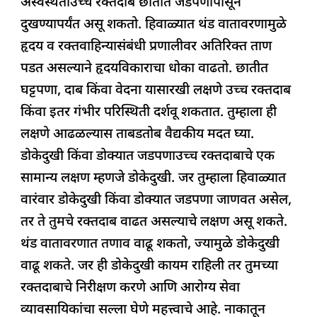
अस्वस्थताउच्च रक्तदाब छातीत जडपणापासून
दुखण्यापर्यंत असू शकतो. हिवाळ्यात थंड वातावरणामुळे
हृदय व रक्तवाहिन्यासंबंधी प्रणालीवर अतिरिक्त ताण
पडत असल्याने हृदयविकाराचा धोका वाढतो. छातीत
घट्टपणा, दाब किंवा वेदना यासारखी लक्षणे उच्च रक्तदाब
किंवा इतर गंभीर परिस्थिती दर्शवू शकतात. तुम्हाला ही
लक्षणे आढळल्यास ताबडतोब वैद्यकीय मदत घ्या.
डोकेदुखी किंवा डोक्यात जडपणाउच्च रक्तदाबाचे एक
सामान्य लक्षण म्हणजे डोकेदुखी. जर तुम्हाला हिवाळ्यात
वारंवार डोकेदुखी किंवा डोक्यात जडपणा जाणवत असेल,
तर ते तुमचे रक्तदाब वाढत असल्याचे लक्षण असू शकते.
थंड वातावरणात तणाव वाढू शकतो, ज्यामुळे डोकेदुखी
वाढू शकते. जर ही डोकेदुखी कायम राहिली तर तुमच्या
रक्तदाबाचे निरीक्षण करणे आणि आरोग्य सेवा
व्यावसायिकांचा सल्ला घेणे महत्त्वाचे आहे. नाकातून