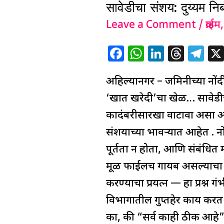
सावेडीचा संशय: दुय्यम निब
दुय्यम
निबंधक
Leave a Comment
/
क्राईम
कार्यालयाच्या
F
W
Li
T
T
नोंदींवर
a
h
n
h
el
काळी
अहिल्यानगर – जमिनीच्या नोंदी
c
at
k
re
e
छाया..
e
s
e
a
g
‘खात खरेदी’चा खेळ… सावेडीच्या
b
A
dI
d
ra
कादंबरीसारखा वाटावा असा आह
o
p
n
s
m
संशयाच्या भावऱ्यात आहेत . न
o
p
पूर्तता न होता, आणि संबंधित म
k
मूळ फाईलच गायब असल्याचा आर
करण्याचा प्रयत्न — हा प्रश्न
विभागातील गुप्तहेर काय कर
का, की “सर्व काही ठीक आहे” अ