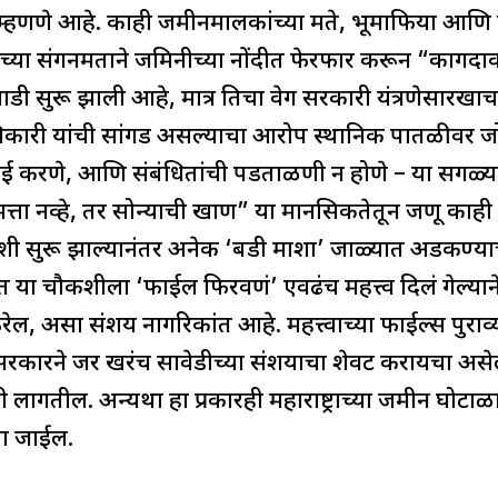
चे म्हणणे आहे. काही जमीनमालकांच्या मते, भूमाफिया आणि
यांच्या संगनमताने जमिनीच्या नोंदीत फेरफार करून “का
ी गाडी सुरू झाली आहे, मात्र तिचा वेग सरकारी यंत्रणेसारखा
कारी यांची सांगड असल्याचा आरोप स्थानिक पातळीवर जो
 घाई करणे, आणि संबंधितांची पडताळणी न होणे – या सगळ्य
ता नव्हे, तर सोन्याची खाण” या मानसिकतेतून जणू काही 
कशी सुरू झाल्यानंतर अनेक ‘बडी माशा’ जाळ्यात अडकण्याची 
यंत या चौकशीला ‘फाईल फिरवणं’ एवढंच महत्त्व दिलं गेल्य
 असा संशय नागरिकांत आहे. महत्त्वाच्या फाईल्स पुराव्
सरकारने जर खरंच सावेडीच्या संशयाचा शेवट करायचा अस
लागतील. अन्यथा हा प्रकारही महाराष्ट्राच्या जमीन घ
ला जाईल.