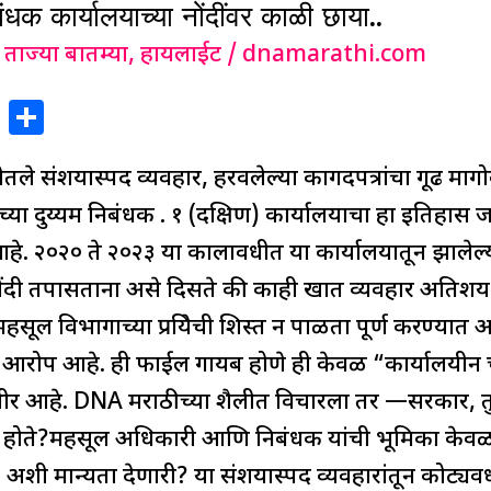
ंधक कार्यालयाच्या नोंदींवर काळी छाया..
,
ताज्या बातम्या
,
हायलाईट
/
dnamarathi.com
X
S
h
तले संशयास्पद व्यवहार, हरवलेल्या कागदपत्रांचा गूढ मागोव
ar
e
 दुय्यम निबंधक क्र. १ (दक्षिण) कार्यालयाचा हा इतिहास जणू
े. २०२० ते २०२३ या कालावधीत या कार्यालयातून झालेल
ोंदी तपासताना असे दिसते की काही खात व्यवहार अतिशय घ
हसूल विभागाच्या प्रक्रियेची शिस्त न पाळता पूर्ण करण्यात आ
ोप आहे. ही फाईल गायब होणे ही केवळ “कार्यालयीन चूक
 गंभीर आहे. DNA मराठीच्या शैलीत विचारला तर —सरकार, तुम
त होते?महसूल अधिकारी आणि निबंधक यांची भूमिका केव
शी मान्यता देणारी? या संशयास्पद व्यवहारांतून कोट्यवधी