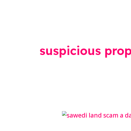
suspicious prop
सावेडीचा
संशय: