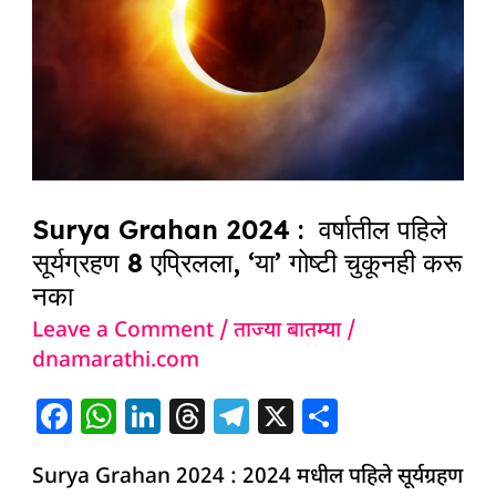
2024
:
वर्षातील
पहिले
सूर्यग्रहण
8
एप्रिलला,
Surya Grahan 2024 : वर्षातील पहिले
‘या’
सूर्यग्रहण 8 एप्रिलला, ‘या’ गोष्टी चुकूनही करू
गोष्टी
नका
चुकूनही
Leave a Comment
/
ताज्या बातम्या
/
करू
dnamarathi.com
नका
F
W
Li
T
T
X
S
a
h
n
h
el
h
Surya Grahan 2024 : 2024 मधील पहिले सूर्यग्रहण
c
at
k
re
e
ar