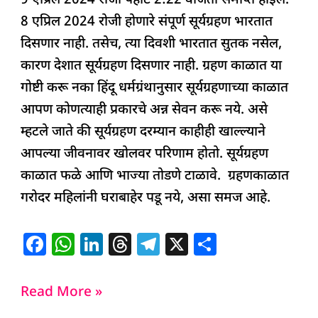
9 एप्रिल 2024 रोजी पहाटे 2:22 वाजता समाप्त होईल.
8 एप्रिल 2024 रोजी होणारे संपूर्ण सूर्यग्रहण भारतात
दिसणार नाही. तसेच, त्या दिवशी भारतात सुतक नसेल,
कारण देशात सूर्यग्रहण दिसणार नाही. ग्रहण काळात या
गोष्टी करू नका हिंदू धर्मग्रंथानुसार सूर्यग्रहणाच्या काळात
आपण कोणत्याही प्रकारचे अन्न सेवन करू नये. असे
म्हटले जाते की सूर्यग्रहण दरम्यान काहीही खाल्ल्याने
आपल्या जीवनावर खोलवर परिणाम होतो. सूर्यग्रहण
काळात फळे आणि भाज्या तोडणे टाळावे. ग्रहणकाळात
गरोदर महिलांनी घराबाहेर पडू नये, असा समज आहे.
F
W
Li
T
T
X
S
a
h
n
h
el
h
c
at
k
re
e
ar
Read More »
e
s
e
a
g
e