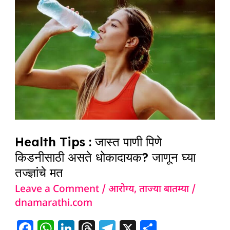
:
जास्त
पाणी
पिणे
किडनीसाठी
असते
धोकादायक?
जाणून
घ्या
Health Tips : जास्त पाणी पिणे
तज्ज्ञांचे
किडनीसाठी असते धोकादायक? जाणून घ्या
मत
तज्ज्ञांचे मत
Leave a Comment
/
आरोग्य
,
ताज्या बातम्या
/
dnamarathi.com
F
W
Li
T
T
X
S