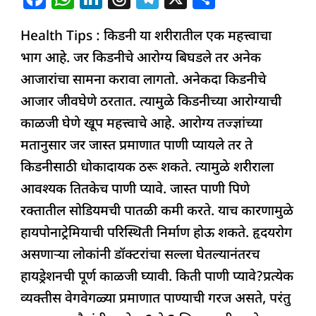
a
h
n
h
el
h
Health Tips : किडनी या शरीरातील एक महत्त्वाचा
c
at
k
re
e
ar
भाग आहे. जर किडनीचे आरोग्य बिघडले तर अनेक
e
s
e
a
g
e
आजारांचा सामना करावा लागतो. अनेकदा किडनीचे
b
A
dI
d
ra
आजार जीवघेणे ठरतात. त्यामुळे किडनीच्या आरोग्याची
o
p
n
s
m
काळजी घेणे खूप महत्त्वाचे आहे. आरोग्य तज्ज्ञांच्या
o
p
मतानुसार जर जास्त प्रमाणात पाणी प्यायले तर ते
k
किडनीसाठी धोकादायक ठरू शकते. त्यामुळे शरीराला
आवश्यक तितकेच पाणी प्यावे. जास्त पाणी पिणे
रक्तातील सोडियमची पातळी कमी करते. याच कारणामुळे
हायपोनाट्रेमियाची परिस्थिती निर्माण होऊ शकते. हृदयरोग
असणाऱ्या लोकांनी डॉक्टरांचा सल्ला घेतल्यानंतरच
हायड्रेशनची पूर्ण काळजी घ्यावी. किती पाणी प्यावे?प्रत्येक
व्यक्तीस वेगवेगळ्या प्रमाणात पाण्याची गरज असते, परंतु