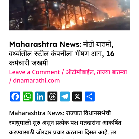
वर्ध्यातील
स्टील
कंपनीला
भीषण
आग,
Maharashtra News: मोठी बातमी,
16
वर्ध्यातील स्टील कंपनीला भीषण आग, 16
कर्मचारी जखमी
कर्मचारी
जखमी
Leave a Comment
/
ऑटोमोबाईल
,
ताज्या बातम्या
/
dnamarathi.com
F
W
Li
T
T
X
S
a
h
n
h
el
h
Maharashtra News: राज्यात विधानसभेची
c
at
k
re
e
ar
रणधुमाळी सुरु असून प्रत्येक पक्ष मतदारांना आकर्षित
e
s
e
a
g
e
करण्यासाठी जोरदार प्रचार करताना दिसत आहे. तर
b
A
dI
d
ra