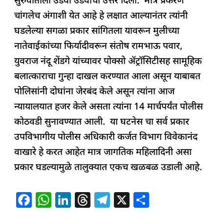
सुरुवातीला उडवा उडवीची उत्तर दिली. मात्र प्रकरण
चांगलेच अंगाशी येत आहे हे लक्षात आल्यानंतर त्यांनी
घडलेल्या सगळा प्रकार सांगितला यावरून मुलीच्या
नातेवाईकांच्या फिर्यादीवरून संतोष रामभाऊ पवार,
युवराज नंदू शेंडगे यांच्यावर पोक्सो ॲट्रॉसिटीसह सामूहिक
बलात्काराचा गुन्हा दाखल करण्यात आला असून याबाबत
पोलिसांनी दोघांना जेरबंद केले असून त्यांना आज
न्यायालयात हजर केले असता त्यांना 14 मार्चपर्यंत पोलीस
कोठवडी सुनावण्यात आली. या घटनेस चा सर्व प्रकार
उपविभागीय पोलीस अधिकारी कर्जत विभाग विवेकानंद
वाखारे हे करत आहेत मात्र जागतिक महिलादिनी असा
प्रकार घडल्यामुळे तालुक्यात एकच खळबळ उडाली आहे.
F
W
Li
T
T
X
S
a
h
n
h
el
h