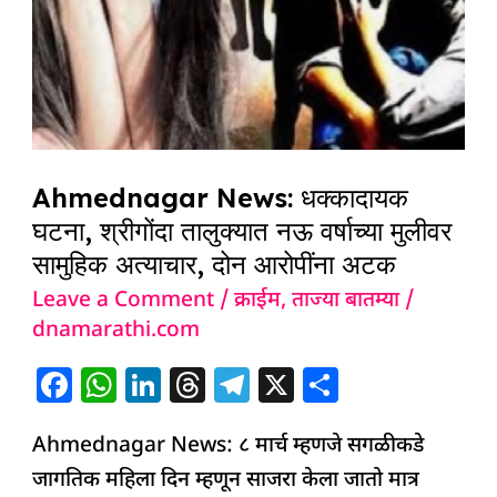
श्रीगोंदा
तालुक्यात
नऊ
वर्षाच्या
मुलीवर
सामुहिक
Ahmednagar News: धक्कादायक
अत्याचार,
घटना, श्रीगोंदा तालुक्यात नऊ वर्षाच्या मुलीवर
दोन
सामुहिक अत्याचार, दोन आरोपींना अटक
आरोपींना
Leave a Comment
/
क्राईम
,
ताज्या बातम्या
/
अटक
dnamarathi.com
F
W
Li
T
T
X
S
a
h
n
h
el
h
Ahmednagar News: ८ मार्च म्हणजे सगळीकडे
c
at
k
re
e
ar
जागतिक महिला दिन म्हणून साजरा केला जातो मात्र
e
s
e
a
g
e