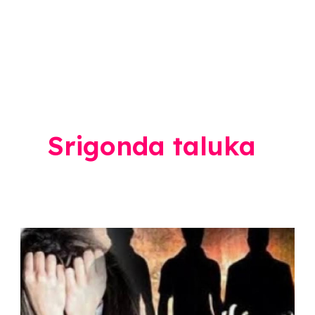
Srigonda taluka
Ahmednagar
News:
धक्कादायक
घटना,