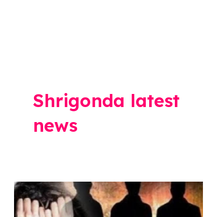
Shrigonda latest
news
Ahmednagar
News: