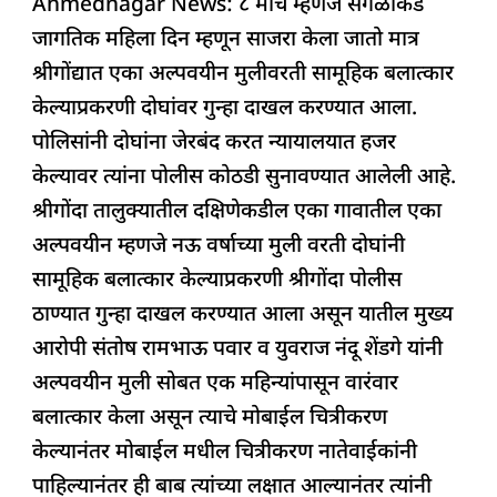
Ahmednagar News: ८ मार्च म्हणजे सगळीकडे
c
at
k
re
e
ar
जागतिक महिला दिन म्हणून साजरा केला जातो मात्र
e
s
e
a
g
e
श्रीगोंद्यात एका अल्पवयीन मुलीवरती सामूहिक बलात्कार
b
A
dI
d
ra
केल्याप्रकरणी दोघांवर गुन्हा दाखल करण्यात आला.
o
p
n
s
m
पोलिसांनी दोघांना जेरबंद करत न्यायालयात हजर
o
p
केल्यावर त्यांना पोलीस कोठडी सुनावण्यात आलेली आहे.
k
श्रीगोंदा तालुक्यातील दक्षिणेकडील एका गावातील एका
अल्पवयीन म्हणजे नऊ वर्षाच्या मुली वरती दोघांनी
सामूहिक बलात्कार केल्याप्रकरणी श्रीगोंदा पोलीस
ठाण्यात गुन्हा दाखल करण्यात आला असून यातील मुख्य
आरोपी संतोष रामभाऊ पवार व युवराज नंदू शेंडगे यांनी
अल्पवयीन मुली सोबत एक महिन्यांपासून वारंवार
बलात्कार केला असून त्याचे मोबाईल चित्रीकरण
केल्यानंतर मोबाईल मधील चित्रीकरण नातेवाईकांनी
पाहिल्यानंतर ही बाब त्यांच्या लक्षात आल्यानंतर त्यांनी