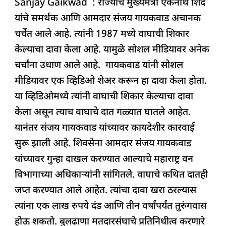
Sanjay Gaikwad : राज्याचे मुख्यमंत्री एकनाथ शिंदे
c
at
k
re
e
ar
यांचे समर्थक आणि आमदार संजय गायकवाड अचानक
e
s
e
a
g
e
चर्चेत आले आहे. त्यांनी 1987 मध्ये वाघाची शिकार
b
A
dI
d
ra
केल्याचा दावा केला आहे. यामुळे सोशल मीडियावर अनेक
o
p
n
s
m
चर्चांना उधाण आले आहे. गायकवाड यांनी सोशल
o
p
मीडियावर एक व्हिडिओ शेअर करून हा दावा केला होता.
k
या व्हिडिओमध्ये त्यांनी वाघाची शिकार केल्याचा दावा
केला असून त्याच वाघाचे दात गळ्यात घातले आहेत.
यानंतर संजय गायकवाड यांच्यावर कायदेशीर कारवाई
सुरू झाली आहे. शिवसेना आमदार संजय गायकवाड
यांच्यावर गुन्हा दाखल करण्यात आल्याचे महाराष्ट्र वन
विभागाच्या अधिकाऱ्यांनी सांगितले. वाघाचे कथित दातही
जप्त करण्यात आले आहेत. त्यांचा दावा खरा ठरल्यास
त्यांना एक लाख रुपये दंड आणि तीन वर्षांपर्यंत तुरुंगवास
होऊ शकतो. बुलढाणा मतदारसंघाचे प्रतिनिधीत्व करणारे