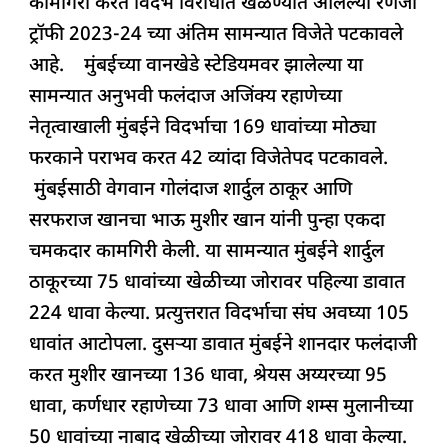
कामगिरी करत विदर्भ विरोधात खेळण्यात आलेल्या रणजी
e
s
e
a
g
e
ट्रॉफी 2023-24 च्या अंतिम सामन्यात विजेते पटकावले
b
A
dI
d
ra
आहे. मुंबईच्या वानखेडे स्टेडियमवर झालेल्या या
o
p
n
s
m
सामन्यात अनुभवी फलंदाज अजिंक्य रहाणेच्या
o
p
नेतृत्वाखाली मुंबईने विदर्भाचा 169 धावांच्या मोठ्या
k
फरकाने पराभव करत 42 व्यांदा विजेतेपद पटकावले.
मुंबईसाठी वेगवान गोलंदाज शार्दुल ठाकूर आणि
सरफराज खानचा भाऊ मुशीर खान यांनी पुन्हा एकदा
चमकदार कामगिरी केली. या सामन्यात मुंबईने शार्दुल
ठाकूरच्या 75 धावांच्या खेळीच्या जोरावर पहिल्या डावात
224 धावा केल्या. प्रत्युत्तरात विदर्भाचा संघ अवघ्या 105
धावांत आटोपला. दुसऱ्या डावात मुंबईने शानदार फलंदाजी
करत मुशीर खानच्या 136 धावा, श्रेयस अय्यरच्या 95
धावा, कर्णधार रहाणेच्या 73 धावा आणि शम्स मुलानीच्या
50 धावांच्या नाबाद खेळीच्या जोरावर 418 धावा केल्या.