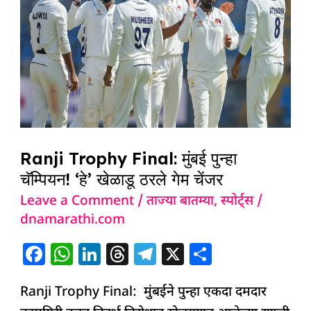
Final:
मुंबई
पुन्हा
चॅम्पियन!
‘हे’
खेळाडू
ठरले
गेम
Ranji Trophy Final: मुंबई पुन्हा
चेंजर
चॅम्पियन! ‘हे’ खेळाडू ठरले गेम चेंजर
Leave a Comment
/
ताज्या बातम्या
,
स्पोर्ट्स
/
dnamarathi.com
F
W
Li
T
T
X
S
a
h
n
h
el
h
Ranji Trophy Final: मुंबईने पुन्हा एकदा दमदार
c
at
k
re
e
ar