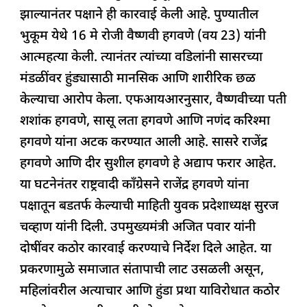
b
A
dI
d
ra
झाल्यानंतर पक्षाने ही कारवाई केली आहे. पुण्यातील
o
p
n
s
m
भुकूम येथे 16 मे रोजी वैष्णवी हगवणे (वय 23) यांनी
o
p
आत्महत्या केली. त्यानंतर त्यांच्या वडिलांनी सासरच्या
k
मंडळींवर हुंड्यासाठी मानसिक आणि शारीरिक छळ
केल्याचा आरोप केला. एफआयआरनुसार, वैष्णवीच्या पती
शशांक हगवणे, सासू लता हगवणे आणि नणंद करिश्मा
हगवणे यांना अटक करण्यात आली आहे. सासरे राजेंद्र
हगवणे आणि दीर सुशील हगवणे हे अद्याप फरार आहेत.
या घटनेनंतर राष्ट्रवादी काँग्रेसने राजेंद्र हगवणे यांना
पक्षातून बडतर्फ केल्याची माहिती युवक प्रदेशाध्यक्ष सुरज
चव्हाण यांनी दिली. उपमुख्यमंत्री अजित पवार यांनी
दोषींवर कठोर कारवाई करण्याचे निर्देश दिले आहेत. या
प्रकरणामुळे समाजात संतापाची लाट उसळली असून,
महिलांवरील अत्याचार आणि हुंडा प्रथा याविरोधात कठोर