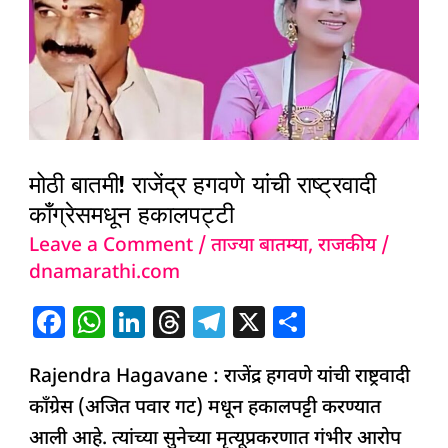
राजेंद्र
हगवणे
यांची
राष्ट्रवादी
काँग्रेसमधून
हकालपट्टी
मोठी बातमी! राजेंद्र हगवणे यांची राष्ट्रवादी
काँग्रेसमधून हकालपट्टी
Leave a Comment
/
ताज्या बातम्या
,
राजकीय
/
dnamarathi.com
F
W
Li
T
T
X
S
a
h
n
h
el
h
Rajendra Hagavane : राजेंद्र हगवणे यांची राष्ट्रवादी
c
at
k
re
e
ar
काँग्रेस (अजित पवार गट) मधून हकालपट्टी करण्यात
e
s
e
a
g
e
आली आहे. त्यांच्या सुनेच्या मृत्यूप्रकरणात गंभीर आरोप