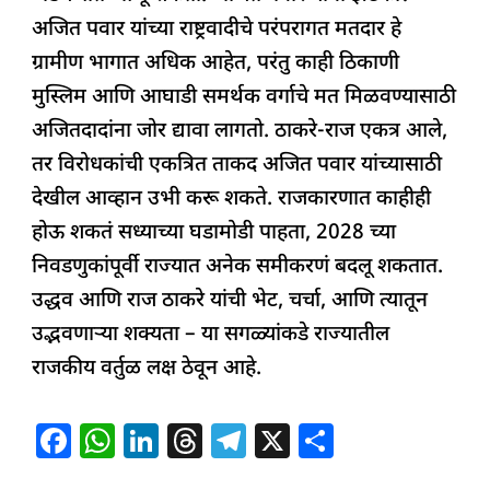
अजित पवार यांच्या राष्ट्रवादीचे परंपरागत मतदार हे
ग्रामीण भागात अधिक आहेत, परंतु काही ठिकाणी
मुस्लिम आणि आघाडी समर्थक वर्गाचे मत मिळवण्यासाठी
अजितदादांना जोर द्यावा लागतो. ठाकरे-राज एकत्र आले,
तर विरोधकांची एकत्रित ताकद अजित पवार यांच्यासाठी
देखील आव्हान उभी करू शकते. राजकारणात काहीही
होऊ शकतं सध्याच्या घडामोडी पाहता, 2028 च्या
निवडणुकांपूर्वी राज्यात अनेक समीकरणं बदलू शकतात.
उद्धव आणि राज ठाकरे यांची भेट, चर्चा, आणि त्यातून
उद्भवणाऱ्या शक्यता – या सगळ्यांकडे राज्यातील
राजकीय वर्तुळ लक्ष ठेवून आहे.
F
W
Li
T
T
X
S
a
h
n
h
el
h