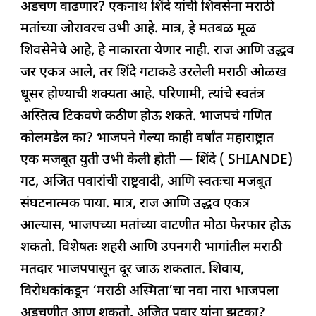
अडचण वाढणार? एकनाथ शिंदे यांची शिवसेना मराठी
मतांच्या जोरावरच उभी आहे. मात्र, हे मतबळ मूळ
शिवसेनेचे आहे, हे नाकारता येणार नाही. राज आणि उद्धव
जर एकत्र आले, तर शिंदे गटाकडे उरलेली मराठी ओळख
धूसर होण्याची शक्यता आहे. परिणामी, त्यांचे स्वतंत्र
अस्तित्व टिकवणे कठीण होऊ शकते. भाजपचं गणित
कोलमडेल का? भाजपने गेल्या काही वर्षांत महाराष्ट्रात
एक मजबूत युती उभी केली होती — शिंदे ( SHIANDE)
गट, अजित पवारांची राष्ट्रवादी, आणि स्वतःचा मजबूत
संघटनात्मक पाया. मात्र, राज आणि उद्धव एकत्र
आल्यास, भाजपच्या मतांच्या वाटणीत मोठा फेरफार होऊ
शकतो. विशेषतः शहरी आणि उपनगरी भागांतील मराठी
मतदार भाजपपासून दूर जाऊ शकतात. शिवाय,
विरोधकांकडून ‘मराठी अस्मिता’चा नवा नारा भाजपला
अडचणीत आणू शकतो. अजित पवार यांना झटका?