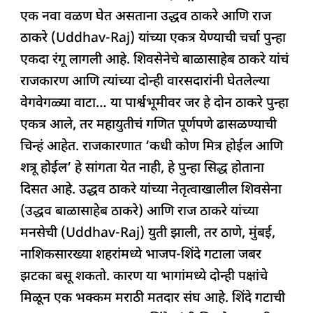
c
at
k
re
e
ar
एक नवा वळण घेत असताना उद्धव ठाकरे आणि राज
e
s
e
a
g
e
ठाकरे (Uddhav-Raj) यांच्या एकत्र येण्याची चर्चा पुन्हा
b
A
dI
d
ra
एकदा रंगू लागली आहे. शिवसेनेचे बाळासाहेब ठाकरे यांचं
o
p
n
s
m
राजकारण आणि त्यांच्या दोन्ही वारसदारांनी घेतलेल्या
o
p
वेगवेगळ्या वाटा… या पार्श्वभूमीवर जर हे दोन ठाकरे पुन्हा
k
एकत्र आले, तर महायुतीचं गणित पूर्णपणे ढासळण्याची
चिन्हं आहेत. राजकारणात ‘कधी कोण मित्र होईल आणि
शत्रू होईल’ हे सांगता येत नाही, हे पुन्हा सिद्ध होताना
दिसत आहे. उद्धव ठाकरे यांच्या नेतृत्वाखालील शिवसेना
(उद्धव बाळासाहेब ठाकरे) आणि राज ठाकरे यांच्या
मनसेची (Uddhav-Raj) युती झाली, तर ठाणे, मुंबई,
नाशिकसारख्या शहरांमध्ये भाजप-शिंदे गटाला जबर
झटका बसू शकतो. कारण या भागांमध्ये दोन्ही पक्षांचे
मिळून एक भक्कम मराठी मतदार संघ आहे. शिंदे गटाची