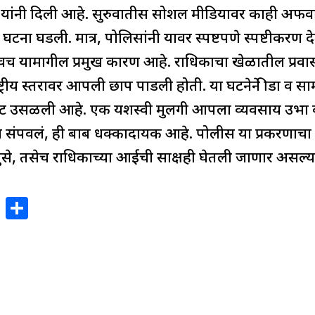
यांनी दिली आहे. सुरुवातीस सोशल मीडियावर काही अफवा प
ी घटना घडली. मात्र, पोलिसांनी यावर स्पष्टपणे स्पष्टीकर
च यामागील प्रमुख कारण आहे. राधिकाचा खेळातील प्रवास
ट्रीय स्तरावर आपली छाप पाडली होती. या घटनेने क्रीडा व सामा
लाट उसळली आहे. एक यशस्वी मुलगी आपला व्यवसाय उभा 
ुष्य संपवलं, ही बाब धक्कादायक आहे. पोलीस या प्रकरण
ुसे, तसेच राधिकाच्या आईची साक्षही घेतली जाणार असल्याचे
X
S
h
ar
e