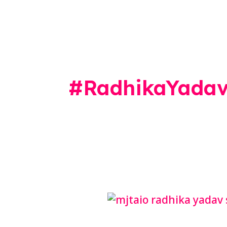
#RadhikaYada
Radhika
Yadav