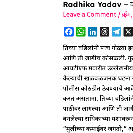
Radhika Yadav – वडिलांक
–
वडिलांकडून
Leave a Comment
/
क्राईम
राष्ट्रीय
F
W
Li
T
T
टेनिसपटू
a
h
n
h
el
राधिकाची
तिच्या वडिलांनी पाच गोळ्या झ
c
at
k
re
e
गोळ्या
e
s
e
a
g
आणि ती जागीच कोसळली. गुरु
झाडून
b
A
dI
d
ra
आयटीएफ क्रमवारीत उल्लेखनीय 
निर्घृण
o
p
n
s
m
केल्याची खळबळजनक घटना गुरुग
हत्या
o
p
पोलीस कोठडीत ठेवण्याचे आदे
k
करत असताना, तिच्या वडिलांनी
पाठीवर लागल्या आणि ती जागी
बनलेल्या राधिकाच्या यशावर
“मुलीच्या कमाईवर जगतो,” अशा