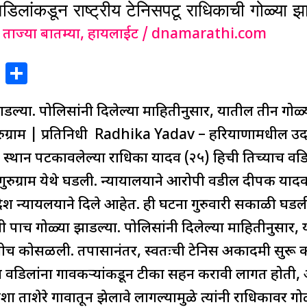
डून राष्ट्रीय टेनिसपटू राधिकाची गोळ्या झाडू
,
ताज्या बातम्या
,
हायलाईट
/
dnamarathi.com
X
S
h
ाडल्या. पोलिसांनी दिलेल्या माहितीनुसार, यातील तीन गोळ्
ar
e
ग्राम | प्रतिनिधी Radhika Yadav – हरियाणामधील उद
स्थान पटकावलेल्या राधिका यादव (२५) हिची तिच्याच वडिल
्राम येथे घडली. न्यायालयाने आरोपी वडील दीपक यादव यां
श न्यायलयाने दिले आहेत. ही घटना गुरुवारी सकाळी घडली
 पाच गोळ्या झाडल्या. पोलिसांनी दिलेल्या माहितीनुसार, 
च कोसळली. तपासानंतर, स्वतःची टेनिस अकादमी सुरू करून
ून वडिलांना गावकऱ्यांकडून टीका सहन करावी लागत होती
 ताशेरे गावातून झेलावे लागल्यामुळे त्यांनी राधिकावर गो