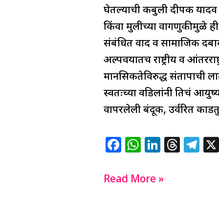
घेतल्याची कबुली दीपक यादव 
किंवा मुलीच्या वागणुकीमुळे ह
संबंधित वाद व सामाजिक दबाव
अल्पवयातच राष्ट्रीय व आंतरराष्
मानसिकतेविरुद्ध संतापाची 
स्वतःच्या वडिलांनी तिचं आय
वापरलेली बंदूक, उर्वरित काडत
F
W
Li
T
T
a
h
n
h
el
c
at
k
re
e
Read More »
e
s
e
a
g
b
A
dI
d
ra