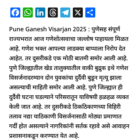
F
W
Li
T
T
X
S
a
h
n
h
el
h
Pune Ganesh Visarjan 2025 : पुणेसह संपूर्ण
c
at
k
re
e
ar
राज्यभरात आज गणेशोत्सवाचा जल्लोष पाहायला मिळत
e
s
e
a
g
e
आहे. गणेश भक्त आपल्या लाडक्या बाप्पाला निरोप देत
b
A
dI
d
ra
आहेत. तर दुसरीकडे एक मोठी बातमी समोर आली आहे.
o
p
n
s
m
पुणे जिल्ह्यातील खेड तालुक्यातील वाकी बुद्रुक इथे गणेश
o
p
विसर्जनादरम्यान दोन युवकांचा दुर्दैवी बुडून मृत्यू झाला
k
असल्याची माहिती समोर आली आहे. पुणे जिल्ह्यात ही
दुर्दैवी घटना घडल्याने परिसरातून याविषयी हळहळ व्यक्त
केली जात आहे. तर दुसरीकडे ठिकठिकाणच्या विहिरी
तलाव नद्या याठिकाणी विसर्जनासाठी मोठ्या प्रमाणात
गर्दी होत असल्याने नागरिकांनी सर्तक रहावे असे आवाहन
प्रशासनाकडून करण्यात येत आहे.