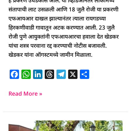
हे प्रकरण उघडकीस आले. या व्हिडिओनंतर लोकांमध्ये
संतापाची लाट उसळली आणि 18 जुलै रोजी या प्रकरणी
एफआयआर दाखल झाल्यानंतर त्याला रायगडच्या
हिरकणीवाडी गावातून अटक करण्यात आली. 23 जुलै
रोजी पुणे आयुक्तांनी एफआयआरचा हवाला देत खेडकर
यांचा शस्त्र परवाना रद्द करण्याची नोटीस बजावली.
खेडकर यांना ऑगस्टमध्ये जामीन मिळाला.
F
W
Li
T
T
X
S
a
h
n
h
el
h
c
at
k
re
e
ar
Read More »
e
s
e
a
g
e
b
A
dI
d
ra
o
p
n
s
m
पूजा
o
p