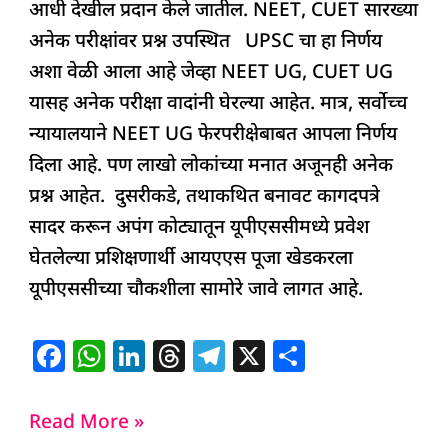
आधी देखील प्रदान केले जातील. NEET, CUET सारख्या
अनेक परीक्षांवर प्रश्न उपस्थित UPSC चा हा निर्णय
अशा वेळी आला आहे जेव्हा NEET UG, CUET UG
यासह अनेक परीक्षा वादांनी घेरल्या आहेत. मात्र, सर्वोच्च
न्यायालयाने NEET UG फेरपरीक्षेबाबत आपला निर्णय
दिला आहे. पण लाखो लोकांच्या मनात अजूनही अनेक
प्रश्न आहेत. दुसरीकडे, तथाकथित बनावट कागदपत्रे
सादर करून अपंग कोट्यातून यूपीएससीमध्ये प्रवेश
घेतलेल्या प्रशिक्षणार्थी आयएएस पूजा खेडकरला
यूपीएससीच्या चौकशीला सामोरे जावे लागत आहे.
F
W
Li
T
T
X
S
a
h
n
h
el
h
c
at
k
re
e
ar
Read More »