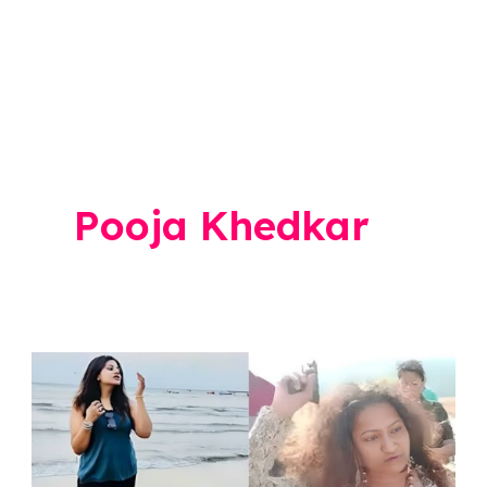
Pooja Khedkar
Pooja
Khedkar
:
मनोरमा