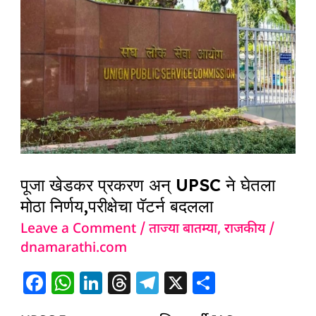
खेडकर
k
प्रकरण
अन्
UPSC
ने
घेतला
मोठा
निर्णय,परीक्षेचा
पॅटर्न
पूजा खेडकर प्रकरण अन् UPSC ने घेतला
बदलला
मोठा निर्णय,परीक्षेचा पॅटर्न बदलला
Leave a Comment
/
ताज्या बातम्या
,
राजकीय
/
dnamarathi.com
F
W
Li
T
T
X
S
a
h
n
h
el
h