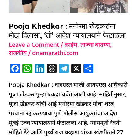
खेडकरांना
मोठा
दिलासा,
Pooja Khedkar : मनोरमा खेडकरांना
‘तो’
मोठा दिलासा, ‘तो’ आदेश न्यायालयाने फेटाळला
आदेश
Leave a Comment
/
क्राईम
,
ताज्या बातम्या
,
न्यायालयाने
राजकीय
/
dnamarathi.com
फेटाळला
F
W
Li
T
T
X
S
a
h
n
h
el
h
Pooja Khedkar : वादग्रस्त माजी आयएएस अधिकारी
c
at
k
re
e
ar
पूजा खेडकर पुन्हा एकदा चर्चेत आली आहे. माहितीनुसार,
e
s
e
a
g
e
पूजा खेडकर यांची आई मनोरमा खेडकर यांचा शस्त्र
b
A
dI
d
ra
परवाना रद्द करण्याचा पुणे पोलीस आयुक्तांचा आदेश
o
p
n
s
m
मुंबई उच्च न्यायालयाने फेटाळला आहे. न्यायमूर्ती रेवती
o
p
मोहिते डेरे आणि पृथ्वीराज चव्हाण यांच्या खंडपीठाने 27
k