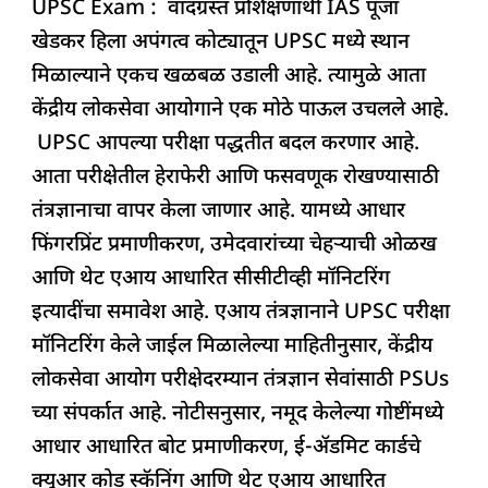
UPSC Exam : वादग्रस्त प्रशिक्षणार्थी IAS पूजा
c
at
k
re
e
ar
खेडकर हिला अपंगत्व कोट्यातून UPSC मध्ये स्थान
e
s
e
a
g
e
मिळाल्याने एकच खळबळ उडाली आहे. त्यामुळे आता
b
A
dI
d
ra
केंद्रीय लोकसेवा आयोगाने एक मोठे पाऊल उचलले आहे.
o
p
n
s
m
UPSC आपल्या परीक्षा पद्धतीत बदल करणार आहे.
o
p
आता परीक्षेतील हेराफेरी आणि फसवणूक रोखण्यासाठी
k
तंत्रज्ञानाचा वापर केला जाणार आहे. यामध्ये आधार
फिंगरप्रिंट प्रमाणीकरण, उमेदवारांच्या चेहऱ्याची ओळख
आणि थेट एआय आधारित सीसीटीव्ही मॉनिटरिंग
इत्यादींचा समावेश आहे. एआय तंत्रज्ञानाने UPSC परीक्षा
मॉनिटरिंग केले जाईल मिळालेल्या माहितीनुसार, केंद्रीय
लोकसेवा आयोग परीक्षेदरम्यान तंत्रज्ञान सेवांसाठी PSUs
च्या संपर्कात आहे. नोटीसनुसार, नमूद केलेल्या गोष्टींमध्ये
आधार आधारित बोट प्रमाणीकरण, ई-ॲडमिट कार्डचे
क्यूआर कोड स्कॅनिंग आणि थेट एआय आधारित