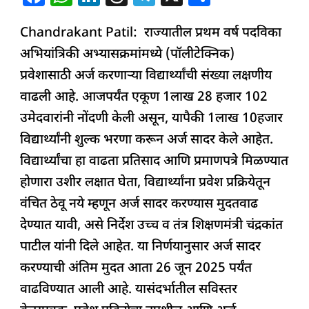
a
h
n
h
el
h
Chandrakant Patil: राज्यातील प्रथम वर्ष पदविका
c
at
k
re
e
ar
अभियांत्रिकी अभ्यासक्रमांमध्ये (पॉलीटेक्निक)
e
s
e
a
g
e
प्रवेशासाठी अर्ज करणाऱ्या विद्यार्थ्यांची संख्या लक्षणीय
b
A
dI
d
ra
वाढली आहे. आजपर्यंत एकूण 1लाख 28 हजार 102
o
p
n
s
m
उमेदवारांनी नोंदणी केली असून, यापैकी 1लाख 10हजार
o
p
विद्यार्थ्यांनी शुल्क भरणा करून अर्ज सादर केले आहेत.
k
विद्यार्थ्यांचा हा वाढता प्रतिसाद आणि प्रमाणपत्रे मिळण्यात
होणारा उशीर लक्षात घेता, विद्यार्थ्यांना प्रवेश प्रक्रियेतून
वंचित ठेवू नये म्हणून अर्ज सादर करण्यास मुदतवाढ
देण्यात यावी, असे निर्देश उच्च व तंत्र शिक्षणमंत्री चंद्रकांत
पाटील यांनी दिले आहेत. या निर्णयानुसार अर्ज सादर
करण्याची अंतिम मुदत आता 26 जून 2025 पर्यंत
वाढविण्यात आली आहे. यासंदर्भातील सविस्तर