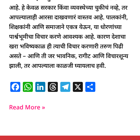
आहे. हे केवळ सरकार किंवा व्यवस्थेच्या चुकीचं नव्हे, तर
आपल्यालाही आरसा दाखवणारं वास्तव आहे. पालकांनी,
शिक्षकांनी आणि समाजाने एकत्र येऊन, या धोरणांच्या
पार्श्वभूमीचा विचार करणे आवश्यक आहे. कारण देशाचा
खरा भविष्यकाळ ही त्याची विचार करणारी तरुण पिढी
असते – आणि ती जर भावनिक, रागीट आणि विचारशून्य
झाली, तर आपल्याला काळजी घ्यायलाच हवी.
F
W
Li
T
T
X
S
a
h
n
h
el
h
c
at
k
re
e
ar
Read More »
e
s
e
a
g
e
b
A
dI
d
ra
o
p
n
s
m