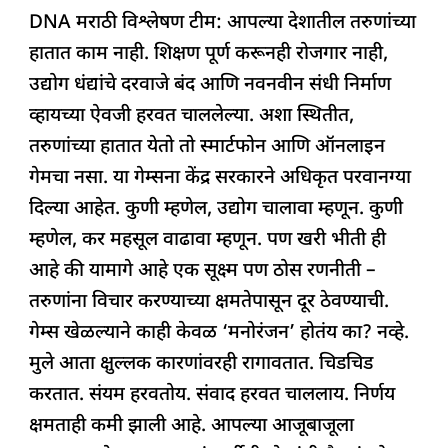
a
h
n
h
el
h
DNA मराठी विश्लेषण टीम: आपल्या देशातील तरुणांच्या
c
at
k
re
e
ar
हातात काम नाही. शिक्षण पूर्ण करूनही रोजगार नाही,
e
s
e
a
g
e
उद्योग धंद्यांचे दरवाजे बंद आणि नवनवीन संधी निर्माण
b
A
dI
d
ra
व्हायच्या ऐवजी हरवत चाललेल्या. अशा स्थितीत,
o
p
n
s
m
तरुणांच्या हातात येतो तो स्मार्टफोन आणि ऑनलाइन
o
p
गेमचा नसा. या गेम्सना केंद्र सरकारने अधिकृत परवानग्या
k
दिल्या आहेत. कुणी म्हणेल, उद्योग चालावा म्हणून. कुणी
म्हणेल, कर महसूल वाढावा म्हणून. पण खरी भीती ही
आहे की यामागे आहे एक सूक्ष्म पण ठोस रणनीती –
तरुणांना विचार करण्याच्या क्षमतेपासून दूर ठेवण्याची.
गेम्स खेळल्याने काही केवळ ‘मनोरंजन’ होतंय का? नव्हे.
मुले आता क्षुल्लक कारणांवरही रागावतात. चिडचिड
करतात. संयम हरवतोय. संवाद हरवत चाललाय. निर्णय
क्षमताही कमी झाली आहे. आपल्या आजूबाजूला