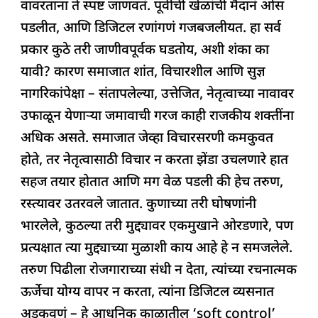
वावरताना ते स्पष्ट जाणवतं. पूर्वीची खेळांची मैदानं ओस
पडलीत, आणि डिजिटल रणांगणं गजबजलीयत. हा सर्व
प्रकार कुठे तरी जाणीवपूर्वक घडतोय, अशी शंका का
यावी? कारण समाजात शांत, विचारशील आणि सुज्ञ
नागरिकांपेक्षा – संतापलेल्या, उत्तेजित, नेतृत्वाच्या नावावर
उफाळून येणाऱ्या जमावाची गरज काही राजकीय शक्तींना
अधिक असते. समाजात जेव्हा विचारसरणी कमकुवत
होते, तर नेतृत्वासाठी विचार न करता झेंडा उचलणारे हात
सहज तयार होतात आणि मग वेळ पडली की हेच तरुण,
रस्त्यावर उतरवले जातात. कुणाच्या तरी घोषणांनी
भारलेले, कुठल्या तरी मुद्द्यावर एकमुखाने ओरडणारे, पण
प्रत्यक्षात त्या मुद्द्याच्या मुळाशी काय आहे हे न समजलेले.
तरुण पिढीला रोजगाराच्या संधी न देता, त्यांच्या रचनात्मक
ऊर्जेचा योग्य वापर न करता, त्यांना डिजिटल व्यसनात
अडकवणं – हे आधुनिक काळातील ‘soft control’