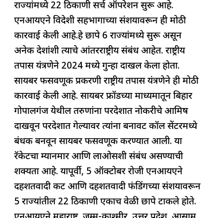
राज्यांमध्ये 22 ठिकाणी सर्च ऑपरेशन सुरू आहे.
o
p
n
s
m
एनआयएने विदेशी सहभागाच्या संशयावरून ही मोठी
o
p
कारवाई केली आहे.हे छापे 6 राज्यांमध्ये सुरू असून
k
अनेक देशांशी त्याचे आंतरराष्ट्रीय संबंध आहेत. राष्ट्रीय
तपास यंत्रणेने 2024 मध्ये गुन्हा दाखल केला होता.
सायबर फसवणूक प्रकरणी राष्ट्रीय तपास यंत्रणेने ही मोठी
कारवाई केली आहे. सायबर फ्रॉडच्या माध्यमातून बिहार
गोपालगंज येथील तरुणांना परदेशात नोकरीचे आमिष
दाखवून परदेशात गेल्यावर त्यांना बनावट कॉल सेंटरमध्ये
बंधक बनवून सायबर फसवणूक करण्यात आली. या
रॅकेटचा म्यानमार आणि लाओसशी संबंध असण्याची
शक्यता आहे. यापूर्वी, 5 ऑक्टोबर रोजी एनआयएने
दहशतवादी कट आणि दहशतवादी फंडिंगच्या संशयावरून
5 राज्यांतील 22 ठिकाणी एकाच वेळी छापे टाकले होते.
एनआयएने महाराष्ट्र, जम्मू-काश्मीर, उत्तर प्रदेश, आसाम