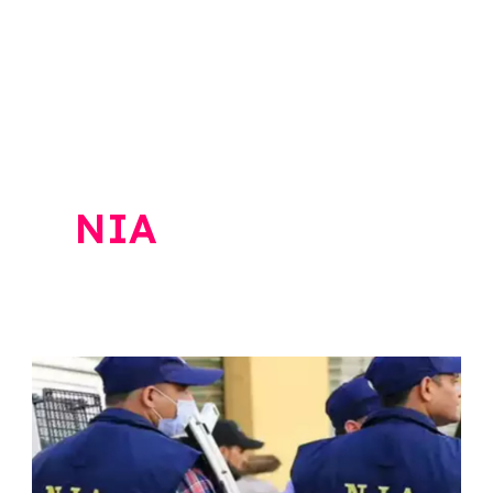
NIA
NIA
Raids
in
Human