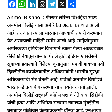
F
W
Li
T
T
X
S
a
h
n
h
el
h
Anmol Bishnoi : गँगस्टर लॉरेन्स बिश्नोईचा भाऊ
c
at
k
re
e
ar
अनमोल बिश्नोई याला अमेरिकेत अटक करण्यात आली
e
s
e
a
g
e
आहे. तर आता त्याला भारतात आण्याची तयारी करण्यात
b
A
dI
d
ra
येत असल्याची माहिती समोर आली आहे. माहितीनुसार,
o
p
n
s
m
अमेरिकेच्या इमिग्रेशन विभागाने त्याला गेल्या आठवड्यात
o
p
कॅलिफोर्नियातून ताब्यात घेतले होते. इंडियन एक्स्प्रेसने
k
सूत्रांच्या हवाल्याने दिलेल्या वृत्तानुसार, एफबीआयच्या नवी
दिल्लीतील कार्यालयातील अधिकाऱ्यांनी भारतीय सुरक्षा
अधिकाऱ्यांची भेट घेतली आहे. यावेळी अनमोल बिश्नोईचे
भारताकडे प्रत्यार्पण करण्याच्या शक्यतेवर चर्चा झाली.
अनमोल बिश्नोई राष्ट्रवादी काँग्रेस पक्षाचे नेते बाबा सिद्दीकी
यांची हत्या आणि अभिनेता सलमान खानच्या मुंबईतील
घराबाहेर गोळीबार केल्याप्रकरणी वॉन्टेड आहे. एनआयए