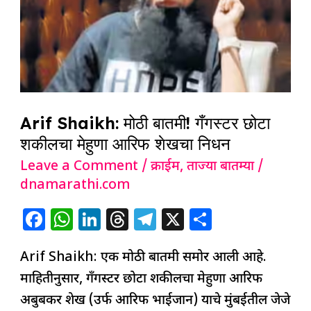
गँगस्टर
छोटा
शकीलचा
मेहुणा
आरिफ
शेखचा
Arif Shaikh: मोठी बातमी! गँगस्टर छोटा
निधन
शकीलचा मेहुणा आरिफ शेखचा निधन
Leave a Comment
/
क्राईम
,
ताज्या बातम्या
/
dnamarathi.com
F
W
Li
T
T
X
S
a
h
n
h
el
h
Arif Shaikh: एक मोठी बातमी समोर आली आहे.
c
at
k
re
e
ar
माहितीनुसार, गँगस्टर छोटा शकीलचा मेहुणा आरिफ
e
s
e
a
g
e
अबुबकर शेख (उर्फ आरिफ भाईजान) याचे मुंबईतील जेजे
b
A
dI
d
ra