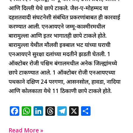
आणि दिल्ली येथे छापे टाकले. जैश-ए-मोहम्मद या
दहशतवादी संघटनेशी संबंधित प्रकरणांबाबत ही कारवाई
करण्यात आली. एनआयएने जम्मू-काश्मीरमधील
बारामुल्ला आणि इतर भागातही छापे टाकले होते.
बारामुल्ला येथील मौलवी इक्बाल भट यांच्या घराची
एनआयएने सुरक्षा दलांच्या मदतीने झडती घेतली. 1
ऑक्टोबर रोजी पश्चिम बंगालमधील अनेक जिल्ह्यांमध्ये
छापे टाकण्यात आले. 1 ऑक्टोबर रोजी एनआयएच्या
पथकाने दक्षिण 24 परगणा, आसनसोल, हावडा, नादिया
आणि कोलकाता येथे 11 ठिकाणी छापे टाकले होते.
F
W
Li
T
T
X
S
a
h
n
h
el
h
c
at
k
re
e
ar
Read More »