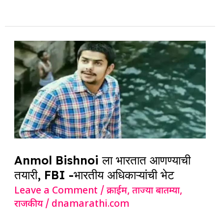
e
s
e
a
g
e
b
A
dI
d
ra
o
p
n
s
m
Anmol
o
p
Bishnoi
k
ला
भारतात
आणण्याची
तयारी,
FBI
-भारतीय
Anmol Bishnoi ला भारतात आणण्याची
अधिकाऱ्यांची
तयारी, FBI -भारतीय अधिकाऱ्यांची भेट
भेट
Leave a Comment
/
क्राईम
,
ताज्या बातम्या
,
राजकीय
/
dnamarathi.com