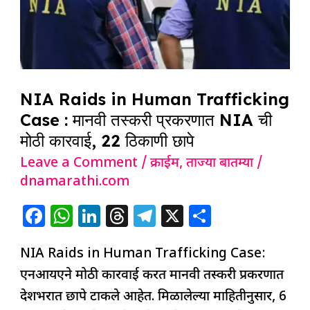
Trafficking
Case
:
मानवी
तस्करी
NIA Raids in Human Trafficking
प्रकरणात
Case : मानवी तस्करी प्रकरणात NIA ची
NIA
मोठी कारवाई, 22 ठिकाणी छापे
ची
Leave a Comment
/
क्राईम
,
ताज्या बातम्या
/
मोठी
dnamarathi.com
कारवाई,
F
W
Li
T
T
X
S
22
a
h
n
h
el
h
ठिकाणी
NIA Raids in Human Trafficking Case:
c
at
k
re
e
ar
छापे
एनआयएने मोठी कारवाई करत मानवी तस्करी प्रकरणात
e
s
e
a
g
e
देशभरात छापे टाकले आहेत. मिळालेल्या माहितीनुसार, 6
b
A
dI
d
ra