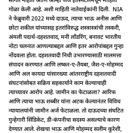
सांगत नाहीत आणि आम्ही जेजे हॉस्पिटलमधून माहिती
गोळा केली आहे. अशी माहिती नातेवाईकांनी दिली. NIA
ने फेब्रुवारी 2022 मध्ये दाऊद, त्याचा भाऊ अनीस आणि
छोटा शकील यांच्यासह इतरांविरुद्ध शस्त्रास्त्रांची तस्करी,
अंमली पदार्थ-दहशतवाद, मनी लाँडरिंग, बनावट भारतीय
नोटा चलनात आणल्याबद्दल आणि इतर आरोपांबद्दल गुन्हा
नोंदवला होता. दहशतवादी निधी उभारण्यासाठी मालमत्ता
संपादन करण्यात आणि लष्कर-ए-तैयबा, जैश-ए-मोहम्मद
आणि अल कायदा यांसारख्या आंतरराष्ट्रीय दहशतवादी
संघटनांसोबत सक्रिय सहकार्याने काम केल्याचाही
त्याच्यावर आरोप आहे. जामीन का फेटाळला? आरिफ
आणि त्याचा भाऊ शब्बीर यांना अटक केल्यानंतर विविध
न्यायालयांनी जामीन अर्ज फेटाळला. तो दाऊदच्या संघटित
गुन्हेगारी सिंडिकेट, डी-कंपनीचा सदस्य असल्याचे कारण
देण्यात आले. शेखचा भाऊ आणि मोहम्मद सलीम कुरेशी,