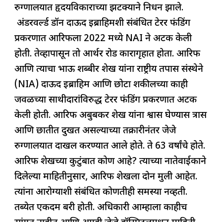
रुग्णालयात हृदयविकाराच्या झटक्याने निधन झाले.
o
p
n
s
m
अंडरवर्ल्ड डॉन दाऊद इब्राहिमशी संबंधित टेरर फंडिंग
o
p
प्रकरणात आरिफला 2022 मध्ये NAI ने अटक केली
k
होती. तेव्हापासून तो आर्थर रोड कारागृहात होता. आरिफ
आणि त्याचा भाऊ शब्बीर शेख यांना राष्ट्रीय तपास संस्थेने
(NIA) दाऊद इब्राहिम आणि छोटा शकीलच्या काही
जवळच्या साथीदारांविरुद्ध टेरर फंडिंग प्रकरणात अटक
केली होती. आरिफ अबुबकर शेख यांना श्वास घेण्यास त्रास
आणि छातीत दुखत असल्याच्या तक्रारीनंतर जेजे
रुग्णालयात दाखल करण्यात आले होते. ते 63 वर्षांचे होते.
आरिफ शेखच्या कुटुंबात कोण आहे? त्याच्या नातेवाईकाने
दिलेल्या माहितीनुसार, आरिफ शेखला दोन मुली आहेत.
त्यांना आरोग्याशी संबंधित कोणतीही समस्या नव्हती.
तब्येत एकदम बरी होती. अधिकारी आम्हाला काहीच