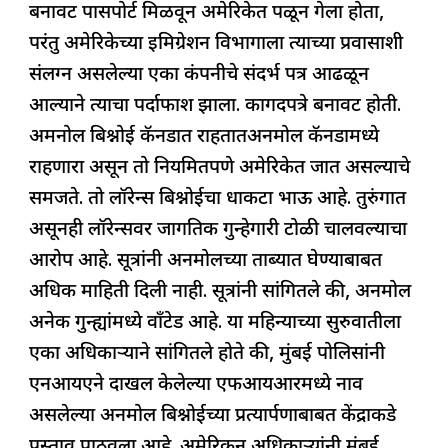
बनावट पासपोर्ट मिळवून अमेरिकेत पळून गेला होता,
परंतु अमेरिकेच्या इमिग्रेशन विभागाला त्याच्या प्रवासाशी
संलग्न असलेल्या एका कंपनीचे संदर्भ पत्र आढळून
आल्याने त्याचा पर्दाफाश झाला. कागदपत्रे बनावट होती.
अमनोल बिश्नोई कॅनडात राहतातअनमोल कॅनडामध्ये
राहणारा असून तो नियमितपणे अमेरिकेत जात असल्याचे
समजते. तो लॉरेन्स बिश्नोईचा धाकटा भाऊ आहे. तुरुंगात
असूनही लॉरेन्सवर जागतिक गुन्हेगारी टोळी चालवल्याचा
आरोप आहे. सूत्रांनी अनमोलच्या ताब्यात घेण्याबाबत
अधिक माहिती दिली नाही. सूत्रांनी सांगितले की, अनमोल
अनेक गुन्ह्यांमध्ये वाँटेड आहे. या महिन्याच्या सुरुवातीला
एका अधिकाऱ्याने सांगितले होते की, मुंबई पोलिसांनी
एनआयएने दाखल केलेल्या एफआयआरमध्ये नाव
असलेल्या अनमोल बिश्नोईच्या प्रत्यार्पणाबाबत केंद्राकडे
प्रस्ताव पाठवला आहे. अमेरिकन अधिकाऱ्यांनी मुंबई