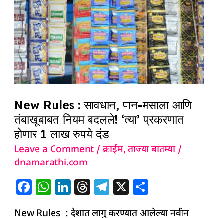
:
सावधान,
पान-
मसाला
आणि
तंबाखूबाबत
नियम
New Rules : सावधान, पान-मसाला आणि
बदलले!
तंबाखूबाबत नियम बदलले! ‘त्या’ प्रकरणात
‘त्या’
होणार 1 लाख रुपये दंड
प्रकरणात
Leave a Comment
/
क्राईम
,
ताज्या बातम्या
/
होणार
dnamarathi.com
1
लाख
F
W
Li
T
T
X
S
रुपये
a
h
n
h
el
h
दंड
New Rules : देशात लागु करण्यात आलेल्या नवीन