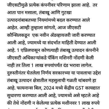
c
at
k
re
e
ar
जीएसटीमुळे प्रत्येक कंपनीवर परिणाम झाला आहे. तर
e
s
e
a
g
e
आता पान मसाला, तंबाखू आणि गुटखा
b
A
dI
d
ra
उत्पादनांबाबतच्या नियमांमध्ये बदल करण्यात आले
o
p
n
s
m
आहेत. आम्ही तुम्हाला सांगतो, आज जीएसटी
o
p
कौन्सिलकडून एक नवीन ॲडव्हायजरी जारी करण्यात
k
आली आहे, ज्यामध्ये या संदर्भात माहिती देण्यात आली
आहे. 1 एप्रिलपासून कोणत्याही तंबाखू उत्पादन कंपनीने
जीएसटी अधिकाऱ्यांकडे पॅकिंग मशिनरी नोंदणी केली
नाही तर तिला 1 लाख रुपयांपर्यंत दंड भरावा लागेल.
दुरुस्तीनंतर घेतलेला निर्णय सरकारच्या या पावलाचा उद्देश
तंबाखू उत्पादन क्षेत्रातील महसुलाची गळती थांबवणे हा
आहे. फायनान्स बिल, 2024 मध्ये केंद्रीय GST कायद्यात
सुधारणा करण्यात आली आहे, ज्यामध्ये असे म्हटले आहे
की तेथे नोंदणी न केलेल्या प्रत्येक मशीनवर 1 लाख रुपये