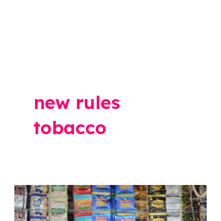
new rules
tobacco
New
Rules