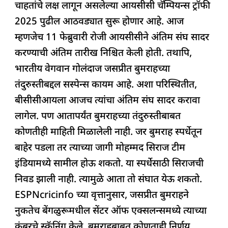
चाहतांचे लक्ष लागून असलेल्या आयसीसी चॅम्पियन्स ट्रॉफी
e
s
e
a
g
e
2025 पुढील आठवड्यात सुरू होणार आहे. आज
b
A
dI
d
ra
म्हणजेच 11 फेब्रुवारी रोजी आयसीसीने अंतिम संघ सादर
o
p
n
s
m
करण्याची अंतिम तारीख निश्चित केली होती. तथापि,
o
p
भारतीय वेगवान गोलंदाज जसप्रीत बुमराहच्या
k
तंदुरुस्तीबद्दल सस्पेन्स कायम आहे. अशा परिस्थितीत,
बीसीसीआयला आजच त्यांचा अंतिम संघ सादर करावा
लागेल. पण आतापर्यंत बुमराहच्या तंदुरुस्तीबाबत
कोणतीही माहिती मिळालेली नाही. जर बुमराह स्पर्धेतून
बाहेर पडला तर त्याच्या जागी मोहम्मद सिराज टीम
इंडियामध्ये सामील होऊ शकतो. या स्पर्धेसाठी सिराजची
निवड झाली नाही. त्यामुळे आता तो संघात येऊ शकतो.
ESPNcricinfo च्या वृत्तानुसार, जसप्रीत बुमराहने
नुकतेच बेंगळुरूमधील सेंटर ऑफ एक्सलन्समध्ये त्याच्या
कंबरचे स्कॅनिंग केले. बुमराहबाबत कोणताही निर्णय