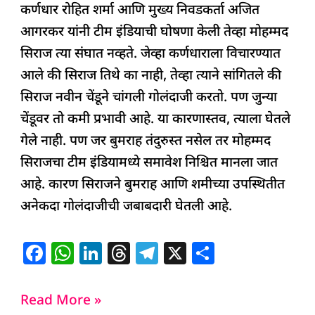
कर्णधार रोहित शर्मा आणि मुख्य निवडकर्ता अजित
आगरकर यांनी टीम इंडियाची घोषणा केली तेव्हा मोहम्मद
सिराज त्या संघात नव्हते. जेव्हा कर्णधाराला विचारण्यात
आले की सिराज तिथे का नाही, तेव्हा त्याने सांगितले की
सिराज नवीन चेंडूने चांगली गोलंदाजी करतो. पण जुन्या
चेंडूवर तो कमी प्रभावी आहे. या कारणास्तव, त्याला घेतले
गेले नाही. पण जर बुमराह तंदुरुस्त नसेल तर मोहम्मद
सिराजचा टीम इंडियामध्ये समावेश निश्चित मानला जात
आहे. कारण सिराजने बुमराह आणि शमीच्या उपस्थितीत
अनेकदा गोलंदाजीची जबाबदारी घेतली आहे.
F
W
Li
T
T
X
S
a
h
n
h
el
h
c
at
k
re
e
ar
Read More »