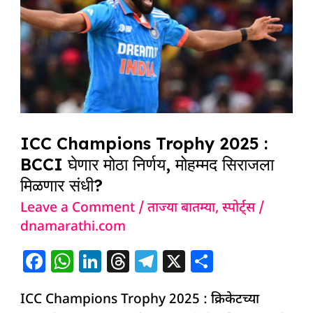
2025
:
BCCI
घेणार
मोठा
निर्णय,
ICC Champions Trophy 2025 :
मोहम्मद
BCCI घेणार मोठा निर्णय, मोहम्मद सिराजला
सिराजला
मिळणार संधी?
मिळणार
Leave a Comment
/
ताज्या बातम्या
,
स्पोर्ट्स
/
संधी?
dnamarathi.com
F
W
Li
T
T
X
S
a
h
n
h
el
h
ICC Champions Trophy 2025 : क्रिकेटच्या
c
at
k
re
e
ar