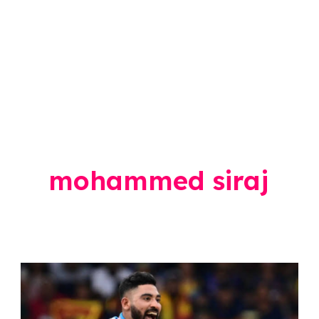
mohammed siraj
ICC
Champions
Trophy