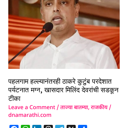
ठाकरे
कुटुंब
परदेशात
पर्यटनात
मग्न,
खासदार
मिलिंद
देवरांची
सडकून
पहलगाम हल्ल्यानंतरही ठाकरे कुटुंब परदेशात
टीका
पर्यटनात मग्न, खासदार मिलिंद देवरांची सडकून
टीका
Leave a Comment
/
ताज्या बातम्या
,
राजकीय
/
dnamarathi.com