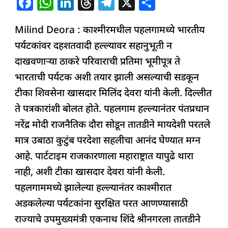
F
W
Li
T
T
X
S
a
h
n
h
el
h
Milind Deora : काश्मीरमधील पहलगामध्ये भारतीय
c
at
k
re
e
ar
पर्यटकांवर दहशतवादी हल्ल्यावर सहानुभूती न
e
s
e
a
g
e
दाखवणाऱ्या ठाकरे परिवाराची प्रतिमा भूमीपूत्र ते
b
A
dI
d
ra
भारताची पर्यटक अशी तयार झाली असल्याची सडकून
o
p
n
s
m
टीका शिवसेना खासदार मिलिंद देवरा यांनी केली. दिल्लीत
o
p
ते पत्रकारांशी बोलत होते. पहलगाम हल्ल्यानंतर पंतप्रधान
k
नरेंद्र मोदी राजनैतिक दौरा सोडून तातडीने मायदेशी परतले
मात्र उबाठा कुटुंब परदेशा सहलीचा आनंद घेण्यात मग्न
आहे. पार्टटाइम राजकारणाला महाराष्ट्रात यापुढे थारा
नाही, अशी टीका खासदार देवरा यांनी केली.
पहलगाममध्ये झालेल्या हल्ल्यानंतर काश्मीरात
अडकलेल्या पर्यटकांना सुरक्षित परत आणण्यासाठी
राज्याचे उपमुख्यमंत्री एकनाथ शिंदे श्रीनगरला तातडीने