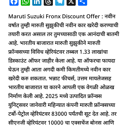
F
W
Li
T
T
X
S
a
h
n
h
el
h
Maruti Suzuki Fronx Discount Offer : नवीन
c
at
k
re
e
ar
वर्षात तुम्ही मारुती सुझुकीची नवीन कार खरेदी करण्याची
e
s
e
a
g
e
तयारी करत असाल तर तुमच्यासाठी एक आनंदाची बातमी
b
A
dI
d
ra
आहे. भारतीय बाजारात मारुती सुझुकीने मारुती
o
p
n
s
m
फ्रॉन्क्सच्या विविध व्हेरियंटवर तब्बल 1.33 लाखांचा
o
p
डिस्काउंट ऑफर जाहीर केला आहे. या ऑफरचा फायदा
k
घेऊन तुम्ही आता अगदी कमी किमतीमध्ये नवीन कार
खरेदी करु शकतात. भन्नाट फीचर्स, उत्तम मायलेजसह
भारतीय बाजारात या कारने आपली एक वेगळी ओळख
निर्माण केली आहे. 2025 मध्ये उत्पादित फ्रॉन्क्स
युनिट्सवर जानेवारी महिन्यात कंपनी मारुती फ्रॉन्क्सच्या
टर्बो-पेट्रोल व्हेरियंटवर 83000 पर्यंतची सूट देत आहे. तर
सीएनजी व्हेरियंटवर 10000 चा एक्सचेंज बोनस आणि