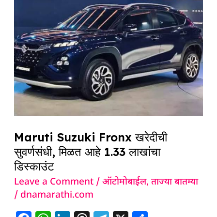
Fronx
खरेदीची
सुवर्णसंधी,
मिळत
आहे
1.33
लाखांचा
डिस्काउंट
Maruti Suzuki Fronx खरेदीची
सुवर्णसंधी, मिळत आहे 1.33 लाखांचा
डिस्काउंट
Leave a Comment
/
ऑटोमोबाईल
,
ताज्या बातम्या
/
dnamarathi.com