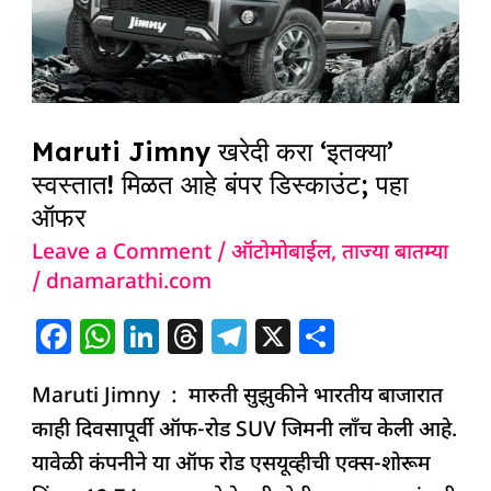
‘इतक्या’
स्वस्तात!
मिळत
आहे
Maruti Jimny खरेदी करा ‘इतक्या’
बंपर
स्वस्तात! मिळत आहे बंपर डिस्काउंट; पहा
डिस्काउंट;
ऑफर
पहा
ऑफर
Leave a Comment
/
ऑटोमोबाईल
,
ताज्या बातम्या
/
dnamarathi.com
F
W
Li
T
T
X
S
a
h
n
h
el
h
Maruti Jimny : मारुती सुझुकीने भारतीय बाजारात
c
at
k
re
e
ar
काही दिवसापूर्वी ऑफ-रोड SUV जिमनी लाँच केली आहे.
e
s
e
a
g
e
यावेळी कंपनीने या ऑफ रोड एसयूव्हीची एक्स-शोरूम
b
A
dI
d
ra