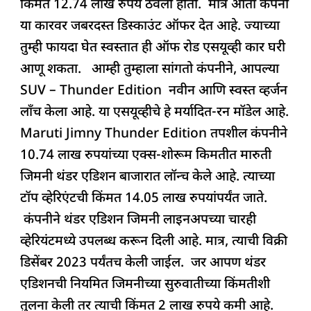
किंमत 12.74 लाख रुपये ठेवली होती. मात्र आता कंपनी
o
p
n
s
m
या कारवर जबरदस्त डिस्काउंट ऑफर देत आहे. ज्याच्या
o
p
तुम्ही फायदा घेत स्वस्तात ही ऑफ रोड एसयूव्ही कार घरी
k
आणू शकता. आम्ही तुम्हाला सांगतो कंपनीने, आपल्या
SUV – Thunder Edition नवीन आणि स्वस्त व्हर्जन
लाँच केला आहे. या एसयूव्हीचे हे मर्यादित-रन मॉडेल आहे.
Maruti Jimny Thunder Edition तपशील कंपनीने
10.74 लाख रुपयांच्या एक्स-शोरूम किमतीत मारुती
जिमनी थंडर एडिशन बाजारात लॉन्च केले आहे. त्याच्या
टॉप व्हेरिएंटची किंमत 14.05 लाख रुपयांपर्यंत जाते.
कंपनीने थंडर एडिशन जिमनी लाइनअपच्या चारही
व्हेरियंटमध्ये उपलब्ध करून दिली आहे. मात्र, त्याची विक्री
डिसेंबर 2023 पर्यंतच केली जाईल. जर आपण थंडर
एडिशनची नियमित जिमनीच्या सुरुवातीच्या किंमतीशी
तुलना केली तर त्याची किंमत 2 लाख रुपये कमी आहे.