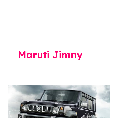
Maruti Jimny
Maruti
Jimny
खरेदी
करा