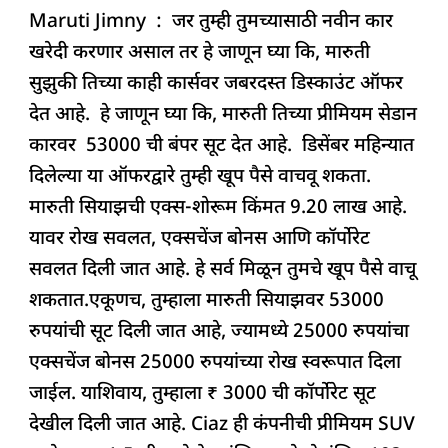
‘या’
Maruti Jimny : जर तुम्ही तुमच्यासाठी नवीन कार
c
at
k
re
e
ar
कारवर
खरेदी करणार असाल तर हे जाणून घ्या कि, मारुती
e
s
e
a
g
e
मिळत
सुझुकी तिच्या काही कार्सवर जबरदस्त डिस्काउंट ऑफर
b
A
dI
d
ra
जबरदस्त
देत आहे. हे जाणून घ्या कि, मारुती तिच्या प्रीमियम सेडान
o
p
n
s
m
सूट
कारवर 53000 ची बंपर सूट देत आहे. डिसेंबर महिन्यात
o
p
दिलेल्या या ऑफरद्वारे तुम्ही खूप पैसे वाचवू शकता.
k
मारुती सियाझची एक्स-शोरूम किंमत 9.20 लाख आहे.
यावर रोख सवलत, एक्सचेंज बोनस आणि कॉर्पोरेट
सवलत दिली जात आहे. हे सर्व मिळून तुमचे खूप पैसे वाचू
शकतात.एकूणच, तुम्हाला मारुती सियाझवर 53000
रुपयांची सूट दिली जात आहे, ज्यामध्ये 25000 रुपयांचा
एक्सचेंज बोनस 25000 रुपयांच्या रोख स्वरूपात दिला
जाईल. याशिवाय, तुम्हाला ₹ 3000 ची कॉर्पोरेट सूट
देखील दिली जात आहे. Ciaz ही कंपनीची प्रीमियम SUV