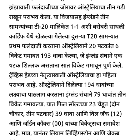
e
s
e
a
g
e
झंझावाती फलंदाजीच्या जोरावर ऑस्ट्रेलियाचा तीन गडी
b
A
dI
d
ra
राखून पराभव केला. या विजयासह इंग्लंडने तीन
o
p
n
s
m
सामन्यांच्या टी-20 मालिकेत 1-1 अशी बरोबरी साधली
o
p
कार्डिफ येथे खेळल्या गेलेल्या दुसऱ्या T20 सामन्यात
k
प्रथम फलंदाजी करताना ऑस्ट्रेलियाने 20 षटकांत 6
विकेट गमावत 193 धावा केल्या, जे इंग्लंड संघाने एक
षटक शिल्लक असताना सात विकेट गमावून पूर्ण केले.
ट्रॅव्हिस हेडच्या नेतृत्वाखाली ऑस्ट्रेलियाचा हा पहिला
पराभव आहे. ऑस्ट्रेलियाने दिलेल्या 194 धावांच्या
लक्ष्याचा पाठलाग करताना इंग्लंड संघाने 79 धावांत तीन
विकेट गमावल्या. यात फिल सॉल्टच्या 23 चेंडूत (दोन
चौकार, तीन षटकार) 39 धावा आणि विल जॅक (12)
आणि जॉर्डन कॉक्स (00) यांच्या विकेट्सचा समावेश
आहे. मात्र, यानंतर लियाम लिव्हिंगस्टोन आणि जेकब