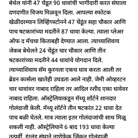
बेथेल यांनी 47 चेंडूत 90 धावांची भागीदारी करत संघाला
दणदणीत विजय मिळवून दिला. आपल्या स्फोटक
खेळीदरम्यान लिव्हिंगस्टोनने 47 चेंडूंत सहा चौकार आणि
पाच षटकारांच्या मदतीने 87 धावा केल्या. त्याला प्लेअर
ऑफ द मॅचचा किताबही देण्यात आला. त्याच्याशिवाय
जेकब बेथेलने 24 चेंडूंत चार चौकार आणि तीन
षटकारांच्या मदतीने 44 धावांचे योगदान दिले.
त्याच्याशिवाय सॅम कुरनला एकच धाव करता आली तर
ब्रेडन कार्सला खातेही उघडता आले नाही. जेमी ओव्हरटन
चार धावांवर नाबाद राहिला तर आदिल रशीद एका धावेवर
नाबाद राहिला. ऑस्ट्रेलियाकडून मॅथ्यू शॉर्टने शानदार
गोलंदाजी केली. मॅथ्यू शॉर्टने तीन षटकांत 22 धावा देत
पाच बळी घेतले. मात्र त्याला इतर गोलंदाजांची साथ मिळू
शकली नाही. ऑस्ट्रेलियाने 6 बाद 193 धावा केल्या
तत्पूर्वी, इंग्लंड संघाने नाणेफेक जिंकून गोलंदाजी