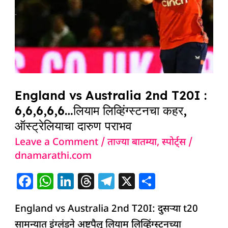
T20I
:
6,6,6,6,6…
लियाम
लिव्हिंग्स्टनचा
कहर,
England vs Australia 2nd T20I :
ऑस्ट्रेलियाचा
6,6,6,6,6…लियाम लिव्हिंग्स्टनचा कहर,
दारुण
ऑस्ट्रेलियाचा दारुण पराभव
पराभव
Leave a Comment
/
ताज्या बातम्या
,
स्पोर्ट्स
/
dnamarathi.com
F
W
Li
T
T
X
S
a
h
n
h
el
h
England vs Australia 2nd T20I: दुसऱ्या t20
c
at
k
re
e
ar
सामन्यात इंग्लंडने अष्टपैलू लियाम लिव्हिंग्स्टनच्या