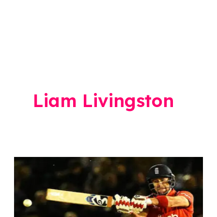
Liam Livingston
England
vs
Australia
2nd