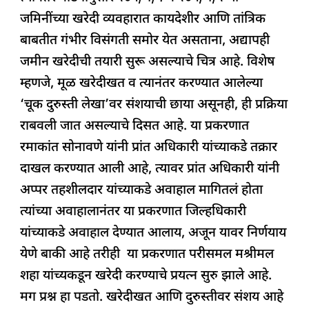
b
A
dI
d
ra
जमिनींच्या खरेदी व्यवहारात कायदेशीर आणि तांत्रिक
o
p
n
s
m
बाबतीत गंभीर विसंगती समोर येत असताना, अद्यापही
o
p
जमीन खरेदीची तयारी सुरू असल्याचे चित्र आहे. विशेष
k
म्हणजे, मूळ खरेदीखत व त्यानंतर करण्यात आलेल्या
‘चूक दुरुस्ती लेखा’वर संशयाची छाया असूनही, ही प्रक्रिया
राबवली जात असल्याचे दिसत आहे. या प्रकरणात
रमाकांत सोनावणे यांनी प्रांत अधिकारी यांच्याकडे तक्रार
दाखल करण्यात आली आहे, त्यावर प्रांत अधिकारी यांनी
अप्पर तहशीलदार यांच्याकडे अवाहाल मागितलं होता
त्यांच्या अवाहालानंतर या प्रकरणात जिल्हधिकारी
यांच्याकडे अवाहाल देण्यात आलाय, अजून यावर निर्णयाय
येणे बाकी आहे तरीही या प्रकरणात परीसमल मश्रीमल
शहा यांच्यकडून खरेदी करण्याचे प्रयत्न सुरु झाले आहे.
मग प्रश्न हा पडतो. खरेदीखत आणि दुरुस्तीवर संशय आहे