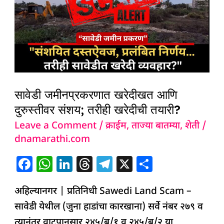
खरेदीखत
आणि
दुरुस्तीवर
संशय;
तरीही
खरेदीची
सावेडी जमीनप्रकरणात खरेदीखत आणि
तयारी?
दुरुस्तीवर संशय; तरीही खरेदीची तयारी?
Leave a Comment
/
क्राईम
,
ताज्या बातम्या
,
शेती
/
dnamarathi.com
F
W
Li
T
T
X
S
a
h
n
h
el
h
अहिल्यानगर | प्रतिनिधी Sawedi Land Scam –
c
at
k
re
e
ar
सावेडी येथील (जुना हाडांचा कारखाना) सर्वे नंबर २७९ व
e
s
e
a
g
e
त्यानंतर वाटपानुसार २४५/ब/१ व २४५/ब/२ या