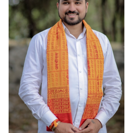
6
वर्षाच्या
मुलीवर
लैंगिक
अत्याचार
करणाऱ्या
आरोपीला
फाशीची
शिक्षा
द्या!
कुणाल
भंडारी