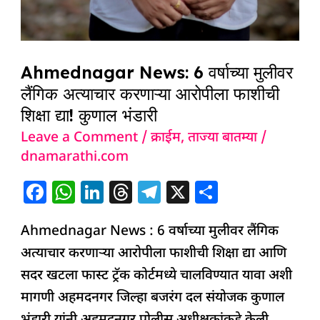
Ahmednagar News: 6 वर्षाच्या मुलीवर
लैंगिक अत्याचार करणाऱ्या आरोपीला फाशीची
शिक्षा द्या! कुणाल भंडारी
Leave a Comment
/
क्राईम
,
ताज्या बातम्या
/
dnamarathi.com
F
W
Li
T
T
X
S
a
h
n
h
el
h
Ahmednagar News : 6 वर्षाच्या मुलीवर लैंगिक
c
at
k
re
e
ar
अत्याचार करणाऱ्या आरोपीला फाशीची शिक्षा द्या आणि
e
s
e
a
g
e
सदर खटला फास्ट ट्रॅक कोर्टमध्ये चालविण्यात यावा अशी
b
A
dI
d
ra
मागणी अहमदनगर जिल्हा बजरंग दल संयोजक कुणाल
o
p
n
s
m