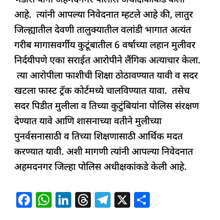
भंडारी यांनी अहमदनगर पोलीस अधीक्षकांकडे केली
o
p
आहे. त्यांनी आपल्या निवेदनात म्हटले आहे की, लातुर
k
जिल्ह्यातील देवणी तालुक्यातील वलांडी भागात अत्यंत
गरीब मागासवर्गीय कुटूंबातील 6 वर्षाच्या लहान मुलीवर
निर्दयीपणे एका सराईत आरोपीने लैंगिक अत्याचार केला.
त्या आरोपीला फाशीची शिक्षा ठोठावण्यात यावी व सदर
खटला फास्ट ट्रॅक कोर्टमध्ये चालविण्यात यावा. तसेच
सदर पिडीत मुलीला व तिच्या कुटुंबियांना पोलिस संरक्षण
देण्यात यावे आणि शासनाच्या वतीने मुलीच्या
पुनर्वसनासाठी व तिच्या शिक्षणासाठी आर्थिक मदत
करण्यात यावी. अशी मागणी त्यांनी आपल्या निवेदनात
अहमदनगर जिल्हा पोलिस अधीक्षकांकडे केली आहे.
F
W
Li
T
T
X
S
a
h
n
h
el
h