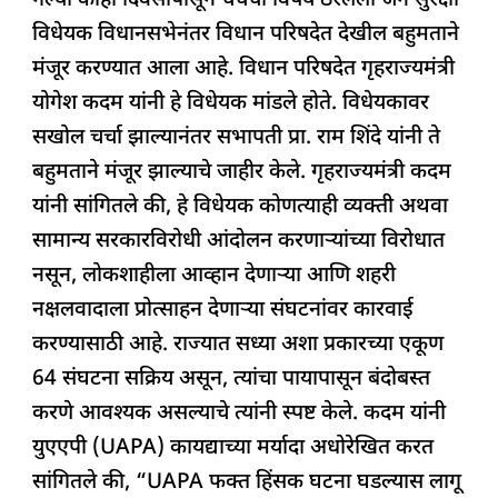
गेल्या काही दिवसांपासून चर्चेचा विषय ठरलेला जन सुरक्षा
e
s
e
a
g
e
विधेयक विधानसभेनंतर विधान परिषदेत देखील बहुमताने
b
A
dI
d
ra
मंजूर करण्यात आला आहे. विधान परिषदेत गृहराज्यमंत्री
o
p
n
s
m
योगेश कदम यांनी हे विधेयक मांडले होते. विधेयकावर
o
p
सखोल चर्चा झाल्यानंतर सभापती प्रा. राम शिंदे यांनी ते
k
बहुमताने मंजूर झाल्याचे जाहीर केले. गृहराज्यमंत्री कदम
यांनी सांगितले की, हे विधेयक कोणत्याही व्यक्ती अथवा
सामान्य सरकारविरोधी आंदोलन करणाऱ्यांच्या विरोधात
नसून, लोकशाहीला आव्हान देणाऱ्या आणि शहरी
नक्षलवादाला प्रोत्साहन देणाऱ्या संघटनांवर कारवाई
करण्यासाठी आहे. राज्यात सध्या अशा प्रकारच्या एकूण
64 संघटना सक्रिय असून, त्यांचा पायापासून बंदोबस्त
करणे आवश्यक असल्याचे त्यांनी स्पष्ट केले. कदम यांनी
युएएपी (UAPA) कायद्याच्या मर्यादा अधोरेखित करत
सांगितले की, “UAPA फक्त हिंसक घटना घडल्यास लागू