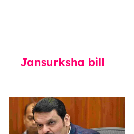
Jansurksha bill
Devendra
Fadnavis:
जन
सुरक्षा