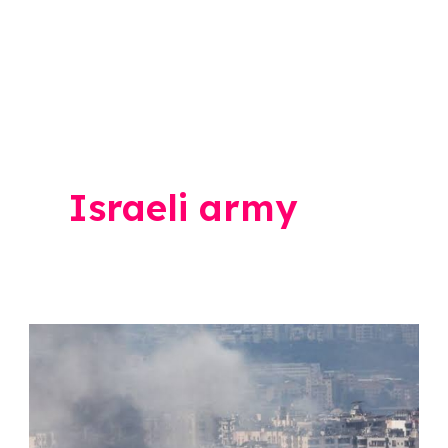
Israeli army
Hezbollah
Attack
Israel
: