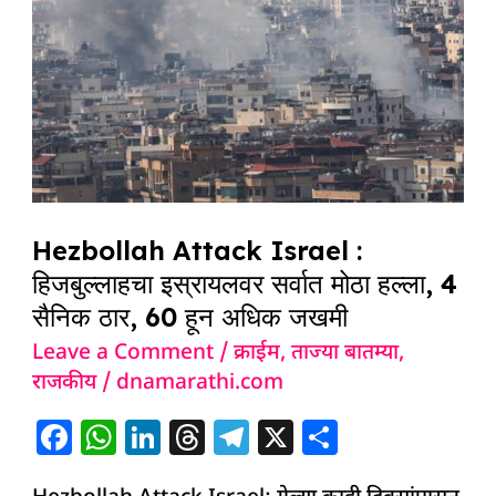
हिजबुल्लाहचा
इस्रायलवर
सर्वात
मोठा
हल्ला,
4
सैनिक
Hezbollah Attack Israel :
ठार,
हिजबुल्लाहचा इस्रायलवर सर्वात मोठा हल्ला, 4
60
सैनिक ठार, 60 हून अधिक जखमी
हून
Leave a Comment
/
क्राईम
,
ताज्या बातम्या
,
अधिक
राजकीय
/
dnamarathi.com
जखमी
F
W
Li
T
T
X
S
a
h
n
h
el
h