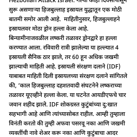
Hezbollah Attack Israel: गेल्या काही दिवसांपासून
c
at
k
re
e
ar
सुरू असणाऱ्या हिजबुल्लाह इस्रायल युद्धातून एक मोठी
e
s
e
a
g
e
बातमी समोर आली आहे. माहितीनुसार, हिजबुल्लाहने
b
A
dI
d
ra
इस्रायलवर मोठा ड्रोन हल्ला केला आहे.
o
p
n
s
m
बिन्यामीनाजवळील लष्करी तळावर ड्रोनद्वारे हा हल्ला
o
p
करण्यात आला. रविवारी रात्री झालेल्या या हल्ल्यात 4
k
इस्रायली सैनिक ठार झाले, तर 60 हून अधिक जखमी
झाल्याची माहिती आहे. इस्रायली संरक्षण दलाने (IDF)
याबाबत माहिती दिली इस्रायलच्या संरक्षण दलाने सांगितले
की, ‘काल हिजबुल्लाह दहशतवादी संघटनेने लष्कराच्या
तळावर यूएव्हीने हल्ला केला. या घटनेत आयडीएफचे चार
जवान शहीद झाले. IDF शोकग्रस्त कुटुंबांच्या दु:खात
सहभागी आहे आणि त्यांच्यासोबत राहील. आम्ही तुम्हाला
विनंती करतो की तुम्ही अफवा पसरवू नका आणि जखमी
व्यक्तींची नावे शेअर करू नका आणि कुटुंबाचा आदर