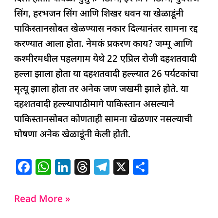
सिंग, हरभजन सिंग आणि शिखर धवन या खेळाडूंनी
पाकिस्तानसोबत खेळण्यास नकार दिल्यानंतर सामना रद्द
करण्यात आला होता. नेमकं प्रकरण काय? जम्मू आणि
कश्मीरमधील पहलगाम येथे 22 एप्रिल रोजी दहशतवादी
हल्ला झाला होता या दहशतवादी हल्ल्यात 26 पर्यटकांचा
मृत्यू झाला होता तर अनेक जण जखमी झाले होते. या
दहशतवादी हल्ल्यापाठीमागे पाकिस्तान असल्याने
पाकिस्तानसोबत कोणताही सामना खेळणार नसल्याची
घोषणा अनेक खेळाडूंनी केली होती.
F
W
Li
T
T
X
S
a
h
n
h
el
h
c
at
k
re
e
ar
Read More »
e
s
e
a
g
e