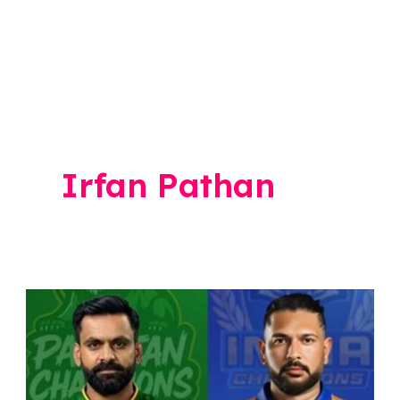
Irfan Pathan
WCL
मध्ये
पुन्हा
ट्विस्ट;