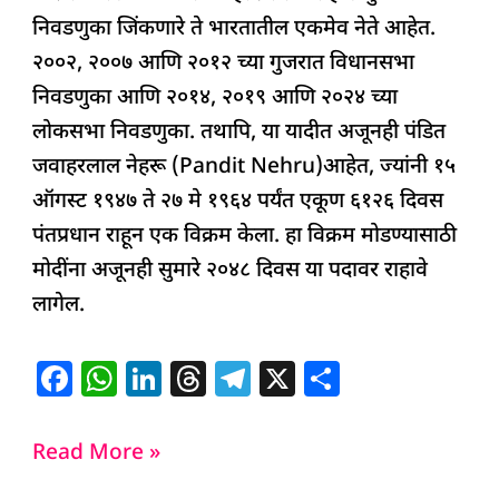
निवडणुका जिंकणारे ते भारतातील एकमेव नेते आहेत.
२००२, २००७ आणि २०१२ च्या गुजरात विधानसभा
निवडणुका आणि २०१४, २०१९ आणि २०२४ च्या
लोकसभा निवडणुका. तथापि, या यादीत अजूनही पंडित
जवाहरलाल नेहरू (Pandit Nehru)आहेत, ज्यांनी १५
ऑगस्ट १९४७ ते २७ मे १९६४ पर्यंत एकूण ६१२६ दिवस
पंतप्रधान राहून एक विक्रम केला. हा विक्रम मोडण्यासाठी
मोदींना अजूनही सुमारे २०४८ दिवस या पदावर राहावे
लागेल.
F
W
Li
T
T
X
S
a
h
n
h
el
h
c
at
k
re
e
ar
Read More »
e
s
e
a
g
e