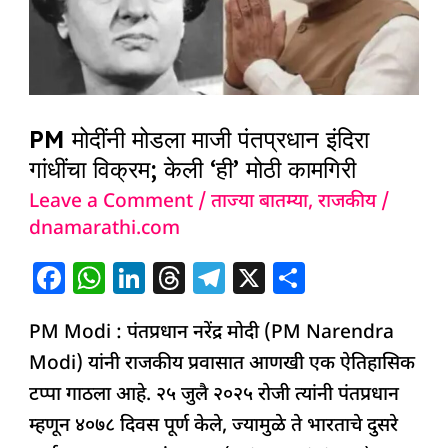
पंतप्रधान
इंदिरा
गांधींचा
विक्रम;
PM मोदींनी मोडला माजी पंतप्रधान इंदिरा
केली
गांधींचा विक्रम; केली ‘ही’ मोठी कामगिरी
‘ही’
मोठी
Leave a Comment
/
ताज्या बातम्या
,
राजकीय
/
dnamarathi.com
कामगिरी
F
W
Li
T
T
X
S
a
h
n
h
el
h
PM Modi : पंतप्रधान नरेंद्र मोदी (PM Narendra
c
at
k
re
e
ar
Modi) यांनी राजकीय प्रवासात आणखी एक ऐतिहासिक
e
s
e
a
g
e
टप्पा गाठला आहे. २५ जुलै २०२५ रोजी त्यांनी पंतप्रधान
b
A
dI
d
ra
म्हणून ४०७८ दिवस पूर्ण केले, ज्यामुळे ते भारताचे दुसरे
o
p
n
s
m