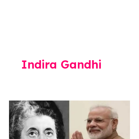
Indira Gandhi
PM
मोदींनी
मोडला
माजी