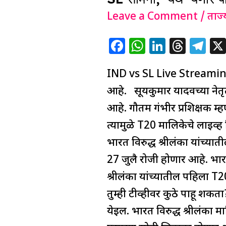
Live
Leave a Comment
/
ताज्
Streaming
:
F
W
Li
T
T
Hotstar-
a
h
n
h
el
Jio
IND vs SL Live Streaming : 
c
at
k
re
e
Cinema
e
s
e
a
g
आहे. सूर्यकुमार यादवच्या ने
वर
b
A
dI
d
ra
आहे. गौतम गंभीर प्रशिक्षक 
दिसणार
o
p
n
s
m
त्यामुळे T20 मालिकेचे लाइव्ह 
नाही
o
p
भारत विरुद्ध श्रीलंका यांच
IND
k
27 जुलै रोजी होणार आहे. भा
vs
श्रीलंका यांच्यातील पहिला T2
SL
तुम्ही टीव्हीवर कुठे पाहू शकत
सामना,
येईल. भारत विरुद्ध श्रीलंका म
‘येथे’