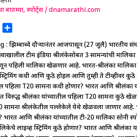
या बातम्या
,
स्पोर्ट्स
/
dnamarathi.com
X
S
h
झिम्बाब्वे दौऱ्यानंतर आजपासून (27 जुलै) भारतीय संघाच
ar
e
तृत्वाखालील टीम इंडिया श्रीलंकेसोबत 3 सामन्यांची मालि
म्हणून पहिली मालिका खेळणार आहे. भारत-श्रीलंका मालिक
स्ट्रिमिंग कधी आणि कुठे होईल आणि तुम्ही ते टीव्हीवर कुठ
्यातील पहिला T20 सामना कधी होणार? भारत आणि श्रीलंका
रत विरुद्ध श्रीलंका यांच्यातील पहिला T20 सामना कुठे
0 सामना श्रीलंकेतील पल्लेकेले येथे खेळवला जाणार आहे. भ
ा? भारत आणि श्रीलंका यांच्यातील टी-20 मालिका सोनी स्पोर
ालिकेचे लाईव्ह स्ट्रिमिंग कुठे होणार? भारत आणि श्रीलंका 