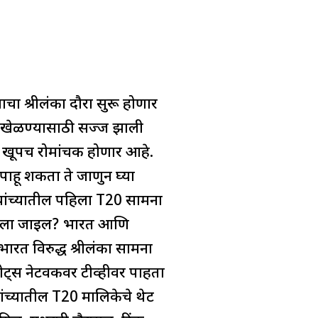
ा श्रीलंका दौरा सुरू होणार
का खेळण्यासाठी सज्ज झाली
ा खूपच रोमांचक होणार आहे.
े पाहू शकता ते जाणुन घ्या
 यांच्यातील पहिला T20 सामना
 खेळला जाईल? भारत आणि
ारत विरुद्ध श्रीलंका सामना
्ट्स नेटवर्कवर टीव्हीवर पाहता
यांच्यातील T20 मालिकेचे थेट