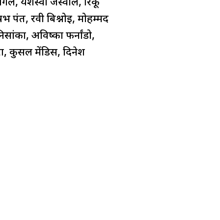
िल, यशस्वी जैस्वाल, रिंकू
षभ पंत, रवी बिश्नोई, मोहम्मद
ांका, अविष्का फर्नांडो,
ेरा, कुसल मेंडिस, दिनेश