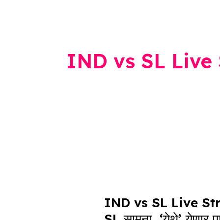
IND vs SL Live
IND
vs
IND vs SL Live St
SL
SL सामना, ‘येथे’ येणार प