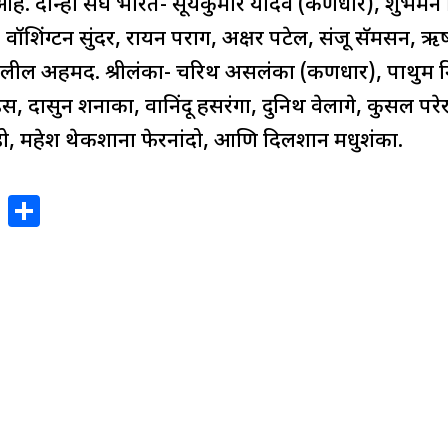
हे. दोन्ही संघ भारत- सूर्यकुमार यादव (कर्णधार), शुभमन ग
या, वॉशिंग्टन सुंदर, रायन पराग, अक्षर पटेल, संजू सॅमसन, ऋ
ील अहमद. श्रीलंका- चरिथ असलंका (कर्णधार), पाथुम निस
ेंडिस, दासुन शनाका, वानिंदू हसरंगा, दुनिथ वेलागे, कुसल पर
ंडो, महेश थेकशाना फेरनांदो, आणि दिलशान मधुशंका.
X
S
h
ar
e