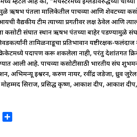
ये म्हटले आहे की, “मँचेस्टरमध्ये इंग्लंडविरुद्धच्या चौथ्
यामुळे ऋषभ पंतला मालिकेतील पाचव्या आणि शेवटच्या कसो
ी वैद्यकीय टीम त्याच्या प्रगतीवर लक्ष ठेवेल आणि त्या
 कसोटी संघात स्थान ऋषभ पंतच्या बाहेर पडण्यामुळे संघ
वडकर्त्यांनी तामिळनाडूचा प्रतिभावान यष्टीरक्षक-फलंद
केटमध्ये पदार्पण करू शकलेला नाही, परंतु देशांतर्गत क्रिक
 देण्यात आली आहे. पाचव्या कसोटीसाठी भारतीय संघ शुभमन
न, अभिमन्यू ईश्वरन, करुण नायर, रवींद्र जडेजा, ध्रुव जुरेल (
ाह, मोहम्मद सिराज, प्रसिद्ध कृष्ण, आकाश दीप, आकाश दीप
X
S
h
ar