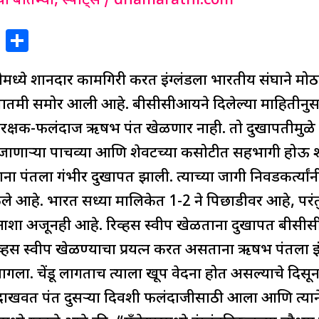
या बातम्या
,
स्पोर्ट्स
/
dnamarathi.com
X
S
h
मध्ये शानदार कामगिरी करत इंग्लंडला भारतीय संघाने मो
ar
e
ातमी समोर आली आहे. बीसीसीआयने दिलेल्या माहितीनुसा
्टीरक्षक-फलंदाज ऋषभ पंत खेळणार नाही. तो दुखापतीमुळ
ा जाणाऱ्या पाचव्या आणि शेवटच्या कसोटीत सहभागी होऊ श
पंतला गंभीर दुखापत झाली. त्याच्या जागी निवडकर्त्यांनी
ले आहे. भारत सध्या मालिकेत 1-2 ने पिछाडीवर आहे, परं
शा अजूनही आहे. रिव्हर्स स्वीप खेळताना दुखापत बीसीसी
्हर्स स्वीप खेळण्याचा प्रयत्न करत असताना ऋषभ पंतला इं
लागला. चेंडू लागताच त्याला खूप वेदना होत असल्याचे दिस
 दाखवत पंत दुसऱ्या दिवशी फलंदाजीसाठी आला आणि त्या