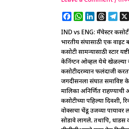
Rishabh
Leave a Comment
/
ताज्
Pant
F
W
Li
T
T
पाचव्या
a
h
n
h
el
कसोटीतून
IND vs ENG: मँचेस्टर कसोटी
c
at
k
re
e
बाहेर,
e
s
e
a
g
भारतीय संघासाठी एक वाईट ब
‘या’
b
A
dI
d
ra
कसोटी सामन्यासाठी स्टार यष
खेळाडूला
o
p
n
s
m
केनिंग्टन ओव्हल येथे खेळल्य
मिळणार
o
p
कसोटीदरम्यान फलंदाजी करताना 
संधी
k
जगदीसनला संघात समाविष्ट के
मालिका अनिर्णित राहण्याची आ
कसोटीच्या पहिल्या दिवशी, रिव
वोक्सचा चेंडू उजव्या पायावर 
सोडावे लागले. तथापि, धाडस