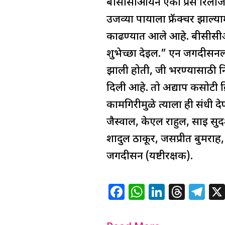
बीसीसीआयने एका प्रेस रिलीजमध्
उजव्या पायाला फ्रॅक्चर झाल्
काढण्यात आले आहे. बीसीसीआयच
शुभेच्छा देईल.” एन जगदीसनला
झाली होती, जी भरण्यासाठी नि
दिली आहे. तो अद्याप कसोटी क्रि
कामगिरीमुळे त्याला ही संधी
जैस्वाल, केएल राहुल, साई सुदर्श
शार्दुल ठाकूर, जसप्रीत बुमर
जगदीसन (यष्टीरक्षक).
F
W
Li
T
T
a
h
n
h
el
c
at
k
re
e