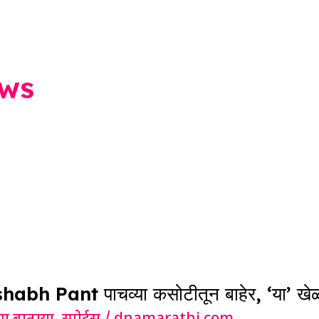
ws
shabh Pant पाचव्या कसोटीतून बाहेर, ‘या’ खेळ