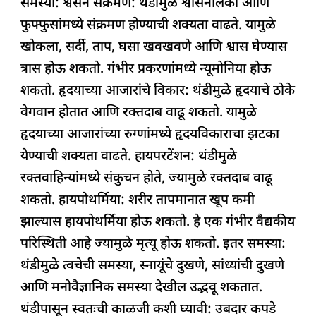
समस्या: श्वसन संक्रमण: थंडीमुळे श्वासनलिका आणि
फुफ्फुसांमध्ये संक्रमण होण्याची शक्यता वाढते. यामुळे
खोकला, सर्दी, ताप, घसा खवखवणे आणि श्वास घेण्यास
त्रास होऊ शकतो. गंभीर प्रकरणांमध्ये न्यूमोनिया होऊ
शकतो. हृदयाच्या आजारांचे विकार: थंडीमुळे हृदयाचे ठोके
वेगवान होतात आणि रक्तदाब वाढू शकतो. यामुळे
हृदयाच्या आजारांच्या रुग्णांमध्ये हृदयविकाराचा झटका
येण्याची शक्यता वाढते. हायपरटेंशन: थंडीमुळे
रक्तवाहिन्यांमध्ये संकुचन होते, ज्यामुळे रक्तदाब वाढू
शकतो. हायपोथर्मिया: शरीर तापमानात खूप कमी
झाल्यास हायपोथर्मिया होऊ शकतो. हे एक गंभीर वैद्यकीय
परिस्थिती आहे ज्यामुळे मृत्यू होऊ शकतो. इतर समस्या:
थंडीमुळे त्वचेची समस्या, स्नायूंचे दुखणे, सांध्यांची दुखणे
आणि मनोवैज्ञानिक समस्या देखील उद्भवू शकतात.
थंडीपासून स्वतःची काळजी कशी घ्यावी: उबदार कपडे