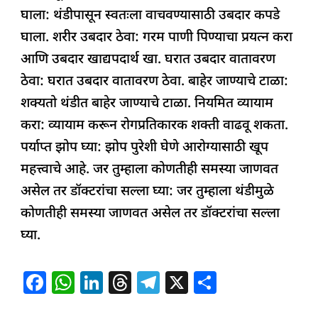
घाला: थंडीपासून स्वतःला वाचवण्यासाठी उबदार कपडे
घाला. शरीर उबदार ठेवा: गरम पाणी पिण्याचा प्रयत्न करा
आणि उबदार खाद्यपदार्थ खा. घरात उबदार वातावरण
ठेवा: घरात उबदार वातावरण ठेवा. बाहेर जाण्याचे टाळा:
शक्यतो थंडीत बाहेर जाण्याचे टाळा. नियमित व्यायाम
करा: व्यायाम करून रोगप्रतिकारक शक्ती वाढवू शकता.
पर्याप्त झोप घ्या: झोप पुरेशी घेणे आरोग्यासाठी खूप
महत्त्वाचे आहे. जर तुम्हाला कोणतीही समस्या जाणवत
असेल तर डॉक्टरांचा सल्ला घ्या: जर तुम्हाला थंडीमुळे
कोणतीही समस्या जाणवत असेल तर डॉक्टरांचा सल्ला
घ्या.
F
W
Li
T
T
X
S
a
h
n
h
el
h