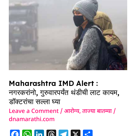
IMD
Alert
:
नगरकरांनो,
गुरुवारपर्यंत थंडीची
लाट
कायम,
डॉक्टरांचा
सल्ला
Maharashtra IMD Alert :
नगरकरांनो, गुरुवारपर्यंत थंडीची लाट कायम,
घ्या
डॉक्टरांचा सल्ला घ्या
Leave a Comment
/
आरोग्य
,
ताज्या बातम्या
/
dnamarathi.com
F
W
Li
T
T
X
S