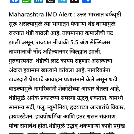
a
h
n
h
el
h
Maharashtra IMD Alert : उत्तर भारतात बर्फवृष्टी
c
at
k
re
e
ar
सुरू असल्यामुळे त्या भागातून येणाऱ्या थंड वाऱ्यामुळे
e
s
e
a
g
e
राज्यात थंडी वाढली आहे. तापमानात कमालीची घट
b
A
dI
d
ra
झाली असून, राज्यात नीचांकी 5.5 अंश सेल्सिअस
o
p
n
s
m
तापमानाची नोंद अहिल्यानगर जिल्ह्यात झाली.
o
p
गुरुवारपर्यंत थंडीची लाट कायम राहणार असल्याचा
k
अंदाज हवामान खात्याने वर्तवला आहे. नागरिकांना
खबरदारी घेण्याचे आवाहन प्रशासनाने केले असून थंडी
वाढल्यामुळे नागरिकांनी शेकोटीच्या आधार घेतला आहे,
थंडीमुळे अनेक प्रकारच्या समस्या उद्भवू शकतात. यामध्ये
सामान्य सर्दी, फ्लू, न्यूमोनिया, हृदयाच्या आजारांचे विकार,
हायपरटेंशन, हायपोथर्मिया आणि इतर श्वसन संक्रमण
यांचा समावेश होतो.थंडीमुळे उद्भवू शकणार्‍या काही प्रमुख