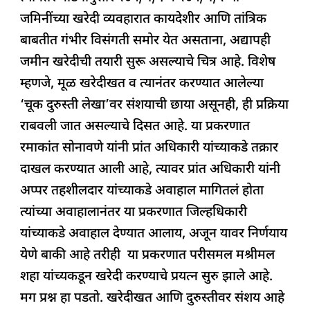
b
A
dI
d
ra
जमिनींच्या खरेदी व्यवहारात कायदेशीर आणि तांत्रिक
o
p
n
s
m
बाबतीत गंभीर विसंगती समोर येत असताना, अद्यापही
o
p
जमीन खरेदीची तयारी सुरू असल्याचे चित्र आहे. विशेष
k
म्हणजे, मूळ खरेदीखत व त्यानंतर करण्यात आलेल्या
‘चूक दुरुस्ती लेखा’वर संशयाची छाया असूनही, ही प्रक्रिया
राबवली जात असल्याचे दिसत आहे. या प्रकरणात
रमाकांत सोनावणे यांनी प्रांत अधिकारी यांच्याकडे तक्रार
दाखल करण्यात आली आहे, त्यावर प्रांत अधिकारी यांनी
अप्पर तहशीलदार यांच्याकडे अवाहाल मागितलं होता
त्यांच्या अवाहालानंतर या प्रकरणात जिल्हधिकारी
यांच्याकडे अवाहाल देण्यात आलाय, अजून यावर निर्णयाय
येणे बाकी आहे तरीही या प्रकरणात परीसमल मश्रीमल
शहा यांच्यकडून खरेदी करण्याचे प्रयत्न सुरु झाले आहे.
मग प्रश्न हा पडतो. खरेदीखत आणि दुरुस्तीवर संशय आहे