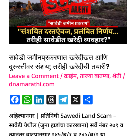
खरेदीखत
आणि
दुरुस्तीवर
संशय;
तरीही
खरेदीची
सावेडी जमीनप्रकरणात खरेदीखत आणि
तयारी?
दुरुस्तीवर संशय; तरीही खरेदीची तयारी?
Leave a Comment
/
क्राईम
,
ताज्या बातम्या
,
शेती
/
dnamarathi.com
F
W
Li
T
T
X
S
a
h
n
h
el
h
अहिल्यानगर | प्रतिनिधी Sawedi Land Scam –
c
at
k
re
e
ar
सावेडी येथील (जुना हाडांचा कारखाना) सर्वे नंबर २७९ व
e
s
e
a
g
e
त्यानंतर वाटपानुसार २४५/ब/१ व २४५/ब/२ या