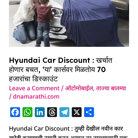
Discount
:
खर्चात
होणार
बचत,
‘या’
कार्सवर
Hyundai Car Discount : खर्चात
मिळतोय
होणार बचत, ‘या’ कार्सवर मिळतोय 70
70
हजारांचा डिस्काउंट
हजारांचा
Leave a Comment
/
ऑटोमोबाईल
,
ताज्या बातम्या
डिस्काउंट
/
dnamarathi.com
F
W
Li
T
T
X
S
a
h
n
h
el
h
Hyundai Car Discount : तुम्ही देखील नवीन कार
c
at
k
re
e
ar