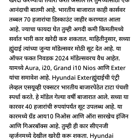
खरेदी करण्याची तयारी करत असाल तर तुमच्यासाठी एक
e
s
e
a
g
e
आनंदाची बातमी आहे. भारतीय बाजारात काही कार्सवर
b
A
dI
d
ra
तब्बल 70 हजारांचा डिस्काउंट जाहीर करण्यात आला
o
p
n
s
m
आहे. ज्याचा फायदा घेत तुम्ही अगदी कमी किमतीमध्ये
o
p
सर्वात भारी कार खरेदी करु शकतात. माहितीनुसार, सध्या
k
ह्युंदाई त्यांच्या जुन्या मॉडेल्सवर मोठी सूट देत आहे. या
ऑफर फक्त निवडक 2024 मॉडेल्सवरच वैध आहेत.
यामध्ये Aura, i20, Grand i10 Nios आणि Exter
यांचा समावेश आहे. Hyundai Exterह्युंदाईची एंट्री
लेव्हल एसयूव्ही एक्सटर भारतीय बाजारपेठेत टाटा पंचशी
स्पर्धा करते. हे मॉडेल गेल्या वर्षी बाजारात आले. सध्या या
कारवर 40 हजारांची रुपयांपर्यंत सूट उपलब्ध आहे. या
कारमध्ये ग्रँड आय10 निओस आणि ऑरा सारखेच इंजिन
आणि गिअरबॉक्स आहे. तुम्ही ही कार सीएनजी
व्हर्जनमध्ये देखील खरेदी करू शकता. Hyundai