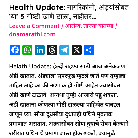
Health Update: नागरिकांनो, अंड्यांसोबत
‘या’ 5 गोष्टी खाणे टाळा, नाहीतर…
Leave a Comment
/
आरोग्य
,
ताज्या बातम्या
/
dnamarathi.com
F
W
Li
T
T
X
S
a
h
n
h
el
h
Helath Update: हेल्दी राहण्यासाठी आज अनेकजण
c
at
k
re
e
ar
अंडी खातात. अंड्याला सुपरफूड म्हटले जाते पण तुम्हाला
e
s
e
a
g
e
माहित आहे का की अशा काही गोष्टी आहेत ज्यांसोबत
b
A
dI
d
ra
अंडी खाणे टाळावे, अन्यथा तुम्ही आजारी पडू शकता.
o
p
n
s
m
अंडी खाताना कोणत्या गोष्टी टाळल्या पाहिजेत याबद्दल
o
p
जाणून घ्या. सोया दूधसोया दुधातही प्रथिने मुबलक
k
प्रमाणात असतात. अंड्यांसोबत सोया दुधाचे सेवन केल्याने
शरीरात प्रथिनांचे प्रमाण जास्त होऊ शकते, ज्यामुळे