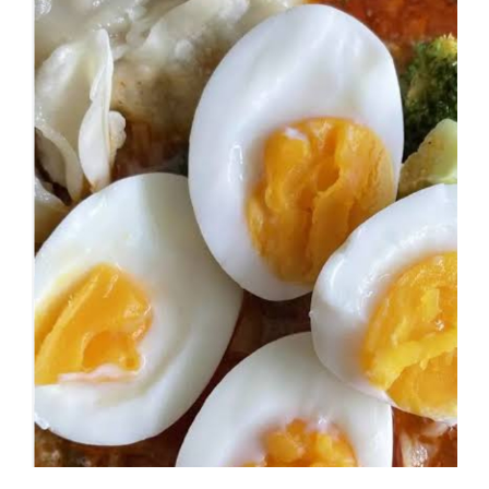
नागरिकांनो,
अंड्यांसोबत
‘या’
5
गोष्टी
खाणे
टाळा,
नाहीतर…