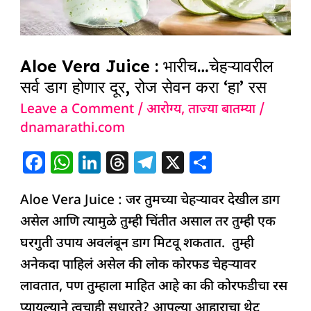
डाग
होणार
दूर,
Aloe Vera Juice : भारीच…चेहऱ्यावरील
रोज
सर्व डाग होणार दूर, रोज सेवन करा ‘हा’ रस
सेवन
Leave a Comment
/
आरोग्य
,
ताज्या बातम्या
/
करा
dnamarathi.com
‘हा’
F
W
Li
T
T
X
S
रस
a
h
n
h
el
h
Aloe Vera Juice : जर तुमच्या चेहऱ्यावर देखील डाग
c
at
k
re
e
ar
असेल आणि त्यामुळे तुम्ही चिंतीत असाल तर तुम्ही एक
e
s
e
a
g
e
घरगुती उपाय अवलंबून डाग मिटवू शकतात. तुम्ही
b
A
dI
d
ra
अनेकदा पाहिलं असेल की लोक कोरफड चेहऱ्यावर
o
p
n
s
m
लावतात, पण तुम्हाला माहित आहे का की कोरफडीचा रस
o
p
प्यायल्याने त्वचाही सुधारते? आपल्या आहाराचा थेट