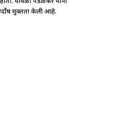
 होता. यावेळी पडळकर यांना
र्दोष मुक्तता केली आहे.