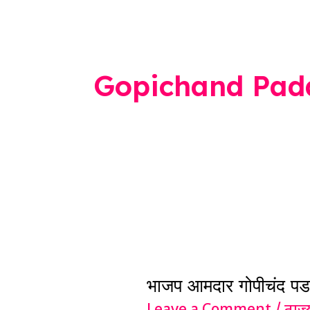
Gopichand Pad
भाजप
आमदार
भाजप आमदार गोपीचंद पडळ
गोपीचंद