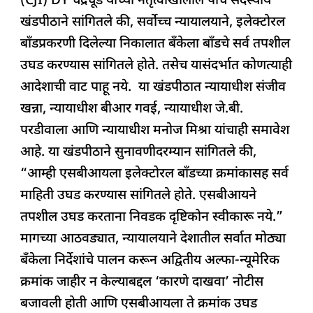
(CJI) DY चंद्रचूड यांच्या नेतृत्वाखालील पाच सदस्यीय
खंडपीठाने सांगितले की, सर्वोच्च न्यायालयाने, इलेक्टोरल
बाँडप्रकरणी दिलेल्या निकालात बँकेला बाँडचे सर्व तपशील
उघड करण्यास सांगितले होते. तसेच यासंदर्भात कोणत्याही
आदेशाची वाट पाहू नये. या खंडपीठात न्यायाधीश संजीव
खन्ना, न्यायाधीश बीआर गवई, न्यायाधीश जे.बी.
परडीवाला आणि न्यायाधीश मनोज मिश्रा यांचाही समावेश
आहे. या खंडपीठाने सुनावणीदरम्यान सांगितले की,
“आम्ही एसबीआयला इलेक्टोरल बाँडच्या क्रमांकासह सर्व
माहिती उघड करण्यास सांगितले होते. एसबीआयने
तपशील उघड करताना निवडक दृष्टिकोन स्वीकारू नये.”
मागच्या आठवड्यात, न्यायालयाने देशातील सर्वात मोठ्या
बँकेला निर्देशांचे पालन करून अद्वितीय अल्फा-न्यूमेरिक
क्रमांक जाहीर न केल्याबद्दल ‘कारणे दाखवा’ नोटीस
बजावली होती आणि एसबीआयला ते क्रमांक उघड