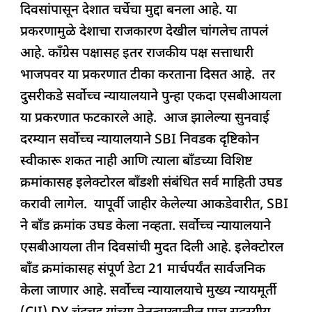
दिवसांपासून देशात चर्चेचा मुद्दा बनला आहे. या
e
s
e
a
g
e
प्रकरणामुळे देशाचा राजकारण देखील चांगलेच तापलं
b
A
dI
d
ra
आहे. काँग्रेस पक्षासह इतर राजकीय पक्ष सत्ताधारी
o
p
n
s
m
भाजपवर या प्रकरणात टीका करताना दिसत आहे. तर
o
p
दुसरीकडे सर्वोच्च न्यायालयाने पुन्हा एकदा एसबीआयला
k
या प्रकरणात फटकारले आहे. आज झालेल्या सुनवाई
दरम्यान सर्वोच्च न्यायालयाने SBI निवडक दृष्टिकोन
स्वीकारू शकत नाही आणि त्याला बाँडच्या विशिष्ट
क्रमांकासह इलेक्टोरल बाँडशी संबंधित सर्व माहिती उघड
करावी लागेल. यापूर्वी जाहीर केलेल्या आकडेवारीत, SBI
ने बाँड क्रमांक उघड केला नव्हता. सर्वोच्च न्यायालयाने
एसबीआयला तीन दिवसांची मुदत दिली आहे. इलेक्टोरल
बाँड क्रमांकासह संपूर्ण डेटा 21 मार्चपर्यंत सार्वजनिक
केला जाणार आहे. सर्वोच्च न्यायालयाचे मुख्य न्यायमूर्ती