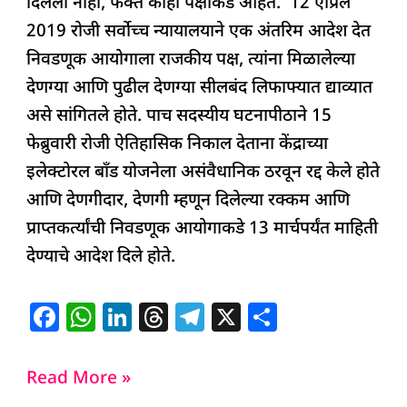
दिलेली नाही, फक्त काही पक्षांकडे आहेत. 12 एप्रिल
2019 रोजी सर्वोच्च न्यायालयाने एक अंतरिम आदेश देत
निवडणूक आयोगाला राजकीय पक्ष, त्यांना मिळालेल्या
देणग्या आणि पुढील देणग्या सीलबंद लिफाफ्यात द्याव्यात
असे सांगितले होते. पाच सदस्यीय घटनापीठाने 15
फेब्रुवारी रोजी ऐतिहासिक निकाल देताना केंद्राच्या
इलेक्टोरल बाँड योजनेला असंवैधानिक ठरवून रद्द केले होते
आणि देणगीदार, देणगी म्हणून दिलेल्या रक्कम आणि
प्राप्तकर्त्यांची निवडणूक आयोगाकडे 13 मार्चपर्यंत माहिती
देण्याचे आदेश दिले होते.
F
W
Li
T
T
X
S
a
h
n
h
el
h
c
at
k
re
e
ar
Read More »
e
s
e
a
g
e