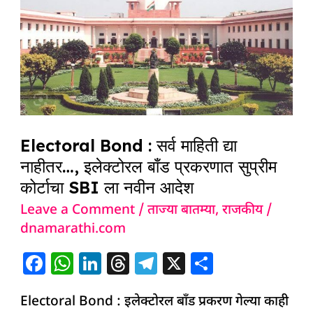
:
सर्व
माहिती
द्या
नाहीतर…,
इलेक्टोरल
बाँड
Electoral Bond : सर्व माहिती द्या
प्रकरणात
नाहीतर…, इलेक्टोरल बाँड प्रकरणात सुप्रीम
सुप्रीम
कोर्टाचा SBI ला नवीन आदेश
कोर्टाचा
Leave a Comment
/
ताज्या बातम्या
,
राजकीय
/
SBI
dnamarathi.com
ला
F
W
Li
T
T
X
S
नवीन
a
h
n
h
el
h
आदेश
Electoral Bond : इलेक्टोरल बाँड प्रकरण गेल्या काही
c
at
k
re
e
ar