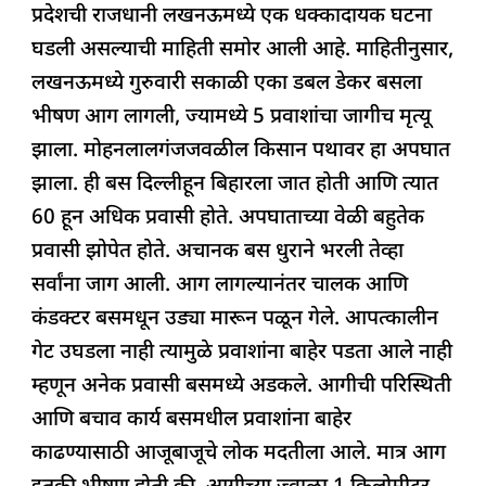
प्रदेशची राजधानी लखनऊमध्ये एक धक्कादायक घटना
e
s
e
a
g
e
घडली असल्याची माहिती समोर आली आहे. माहितीनुसार,
b
A
dI
d
ra
लखनऊमध्ये गुरुवारी सकाळी एका डबल डेकर बसला
o
p
n
s
m
भीषण आग लागली, ज्यामध्ये 5 प्रवाशांचा जागीच मृत्यू
o
p
झाला. मोहनलालगंजजवळील किसान पथावर हा अपघात
k
झाला. ही बस दिल्लीहून बिहारला जात होती आणि त्यात
60 हून अधिक प्रवासी होते. अपघाताच्या वेळी बहुतेक
प्रवासी झोपेत होते. अचानक बस धुराने भरली तेव्हा
सर्वांना जाग आली. आग लागल्यानंतर चालक आणि
कंडक्टर बसमधून उड्या मारून पळून गेले. आपत्कालीन
गेट उघडला नाही त्यामुळे प्रवाशांना बाहेर पडता आले नाही
म्हणून अनेक प्रवासी बसमध्ये अडकले. आगीची परिस्थिती
आणि बचाव कार्य बसमधील प्रवाशांना बाहेर
काढण्यासाठी आजूबाजूचे लोक मदतीला आले. मात्र आग