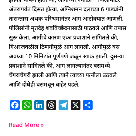
इतकी भीषण होती की, आगीच्या ज्वाळा 1 किलोमीटर
अंतरापर्यंत दिसत होत्या. अग्निशमन दलाच्या 6 गाड्यांनी
तासन्तास अथक परिश्रमानंतर आग आटोक्यात आणली.
पोलिसांनी मृतदेह शवविच्छेदनासाठी पाठवले आणि तपास
सुरू केला. आगीचे कारण एका प्रवाशाने सांगितले की,
गिअरजवळील ठिणगीमुळे आग लागली. आगीमुळे बस
अवघ्या 10 मिनिटांत पूर्णपणे जळून खाक झाली. दुसऱ्या
प्रवाशाने सांगितले की, आग लागल्यानंतर बसमध्ये
चेंगराचेंगरी झाली आणि त्याने त्याच्या पत्नीला उठवले
आणि दोघेही बसमधून बाहेर पडले.
F
W
Li
T
T
X
S
a
h
n
h
el
h
c
at
k
re
e
ar
Read More »
e
s
e
a
g
e