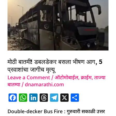
डबलडेकर
बसला
भीषण
आग,
5
प्रवाशांचा
जागीच
मृत्यू
मोठी बातमी! डबलडेकर बसला भीषण आग, 5
प्रवाशांचा जागीच मृत्यू
Leave a Comment
/
ऑटोमोबाईल
,
क्राईम
,
ताज्या
बातम्या
/
dnamarathi.com
F
W
Li
T
T
X
S
a
h
n
h
el
h
Double-decker Bus Fire : गुरुवारी सकाळी उत्तर
c
at
k
re
e
ar