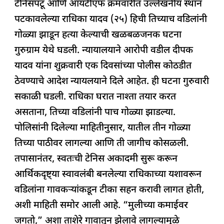
टेनिसपटू आणि आयटीएफ क्रमवारीत उल्लेखनीय स्थान
o
p
पटकावलेल्या राधिका यादव (२५) हिची तिच्याच वडिलांनी
k
गोळ्या झाडून हत्या केल्याची खळबळजनक घटना
गुरुग्राम येथे घडली. न्यायालयाने आरोपी वडील दीपक
यादव यांना शुक्रवारी एक दिवसांच्या पोलीस कोठडीत
ठेवण्याचे आदेश न्यायलयाने दिले आहेत. ही घटना गुरुवारी
सकाळी घडली. राधिका घरात नाश्ता तयार करत
असताना, तिच्या वडिलांनी पाच गोळ्या झाडल्या.
पोलिसांनी दिलेल्या माहितीनुसार, यातील तीन गोळ्या
तिच्या पाठीवर लागल्या आणि ती जागीच कोसळली.
तपासानंतर, स्वतःची टेनिस अकादमी सुरू करून
आर्थिकदृष्ट्या स्वावलंबी बनलेल्या राधिकाच्या यशावरून
वडिलांना गावकऱ्यांकडून टीका सहन करावी लागत होती,
अशी माहिती समोर आली आहे. “मुलीच्या कमाईवर
जगतो,” अशा ताशेरे गावातून झेलावे लागल्यामुळे