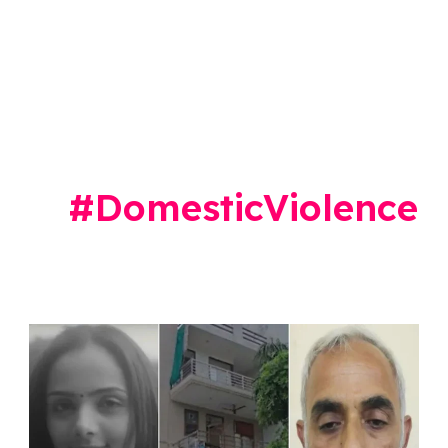
#DomesticViolence
Radhika
Yadav
–
वडिलांकडून