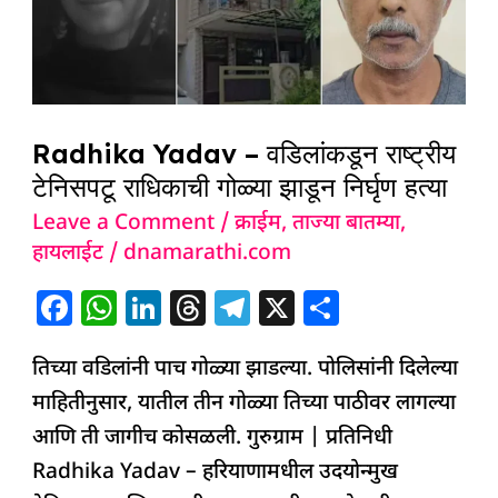
राष्ट्रीय
टेनिसपटू
राधिकाची
गोळ्या
Radhika Yadav – वडिलांकडून राष्ट्रीय
झाडून
टेनिसपटू राधिकाची गोळ्या झाडून निर्घृण हत्या
निर्घृण
हत्या
Leave a Comment
/
क्राईम
,
ताज्या बातम्या
,
हायलाईट
/
dnamarathi.com
F
W
Li
T
T
X
S
a
h
n
h
el
h
तिच्या वडिलांनी पाच गोळ्या झाडल्या. पोलिसांनी दिलेल्या
c
at
k
re
e
ar
माहितीनुसार, यातील तीन गोळ्या तिच्या पाठीवर लागल्या
e
s
e
a
g
e
आणि ती जागीच कोसळली. गुरुग्राम | प्रतिनिधी
b
A
dI
d
ra
Radhika Yadav – हरियाणामधील उदयोन्मुख
o
p
n
s
m