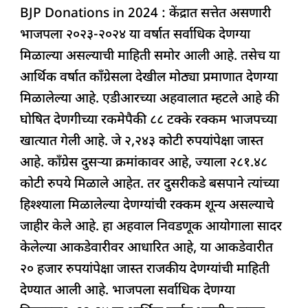
BJP Donations in 2024 : केंद्रात सत्तेत असणारी
c
at
k
re
e
ar
भाजपला २०२३-२०२४ या वर्षात सर्वाधिक देणग्या
e
s
e
a
g
e
मिळाल्या असल्याची माहिती समोर आली आहे. तसेच या
b
A
dI
d
ra
आर्थिक वर्षात काँग्रेसला देखील मोठ्या प्रमाणात देणग्या
o
p
n
s
m
मिळालेल्या आहे. एडीआरच्या अहवालात म्हटले आहे की
o
p
घोषित देणगीच्या रकमेपैकी ८८ टक्के रक्कम भाजपच्या
k
खात्यात गेली आहे. जे २,२४३ कोटी रुपयांपेक्षा जास्त
आहे. काँग्रेस दुसऱ्या क्रमांकावर आहे, ज्याला २८१.४८
कोटी रुपये मिळाले आहेत. तर दुसरीकडे बसपाने त्यांच्या
हिश्श्याला मिळालेल्या देणग्यांची रक्कम शून्य असल्याचे
जाहीर केले आहे. हा अहवाल निवडणूक आयोगाला सादर
केलेल्या आकडेवारीवर आधारित आहे, या आकडेवारीत
२० हजार रुपयांपेक्षा जास्त राजकीय देणग्यांची माहिती
देण्यात आली आहे. भाजपला सर्वाधिक देणग्या