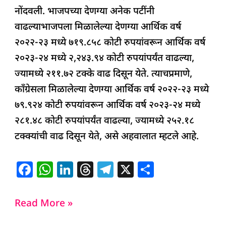
नोंदवली. भाजपच्या देणग्या अनेक पटींनी
वाढल्याभाजपला मिळालेल्या देणग्या आर्थिक वर्ष
२०२२-२३ मध्ये ७१९.८५८ कोटी रुपयांवरून आर्थिक वर्ष
२०२३-२४ मध्ये २,२४३.९४ कोटी रुपयांपर्यंत वाढल्या,
ज्यामध्ये २११.७२ टक्के वाढ दिसून येते. त्याचप्रमाणे,
काँग्रेसला मिळालेल्या देणग्या आर्थिक वर्ष २०२२-२३ मध्ये
७९.९२४ कोटी रुपयांवरून आर्थिक वर्ष २०२३-२४ मध्ये
२८१.४८ कोटी रुपयांपर्यंत वाढल्या, ज्यामध्ये २५२.१८
टक्क्यांची वाढ दिसून येते, असे अहवालात म्हटले आहे.
F
W
Li
T
T
X
S
a
h
n
h
el
h
c
at
k
re
e
ar
Read More »
e
s
e
a
g
e