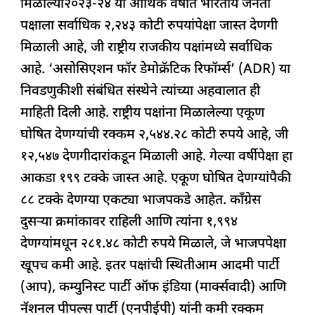
मिळाल्या२०२३-२४ या आर्थिक वर्षात भारतीय जनता
पक्षाला सर्वाधिक २,२४३ कोटी रुपयांपेक्षा जास्त देणगी
मिळाली आहे, जी राष्ट्रीय राजकीय पक्षांमध्ये सर्वाधिक
आहे. ‘असोसिएशन फॉर डेमोक्रॅटिक रिफॉर्म्स’ (ADR) या
निवडणुकीशी संबंधित संस्थेने त्यांच्या अहवालात ही
माहिती दिली आहे. राष्ट्रीय पक्षांना मिळालेल्या एकूण
घोषित देणग्यांची रक्कम २,५४४.२८ कोटी रुपये आहे, जी
१२,५४७ देणगीदारांकडून मिळाली आहे. गेल्या वर्षीपेक्षा हा
आकडा १९९ टक्के जास्त आहे. एकूण घोषित देणग्यांपैकी
८८ टक्के देणग्या एकट्या भाजपकडे आहेत. काँग्रेस
दुसऱ्या क्रमांकावर राहिली आणि त्यांना १,९९४
देणग्यांमधून २८१.४८ कोटी रुपये मिळाले, जे भाजपपेक्षा
खूपच कमी आहे. इतर पक्षांची स्थितीआम आदमी पार्टी
(आप), कम्युनिस्ट पार्टी ऑफ इंडिया (मार्क्सवादी) आणि
नॅशनल पीपल्स पार्टी (एनपीईपी) यांनी कमी रक्कम