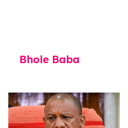
Bhole Baba
Hathras
Stampede
Update:
हाथरस