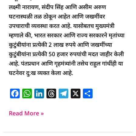
लक्ष्मी नारायण, संदीप सिंह आणि असीम अरुण
घटनास्थळी तळ ठोकून आहेत आणि जखमींवर
उपचाराची व्यवस्था करत आहे. यासोबतच मुख्यमंत्री
म्हणाले की, भारत सरकार आणि राज्य सरकारने मृतांच्या
कुटुंबीयांना प्रत्येकी 2 लाख रुपये आणि जखमींच्या
कुटुंबीयांना प्रत्येकी 50 हजार रुपयांची मदत जाहीर केली
आहे. पंतप्रधान आणि गृहमंत्र्यांनी तसेच राहुल गांधींही या
घटनेवर दु:ख व्यक्त केला आहे.
F
W
Li
T
T
X
S
a
h
n
h
el
h
c
at
k
re
e
ar
Read More »
e
s
e
a
g
e
b
A
dI
d
ra