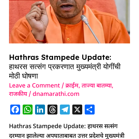
सत्संग
प्रकरणात
मुख्यमंत्री
योगींची
मोठी
घोषणा
Hathras Stampede Update:
हाथरस सत्संग प्रकरणात मुख्यमंत्री योगींची
मोठी घोषणा
Leave a Comment
/
क्राईम
,
ताज्या बातम्या
,
राजकीय
/
dnamarathi.com
F
W
Li
T
T
X
S
a
h
n
h
el
h
Hathras Stampede Update: हाथरस सत्संग
c
at
k
re
e
ar
दरम्यान झालेल्या अपघाताबाबत उत्तर प्रदेशचे मुख्यमंत्री