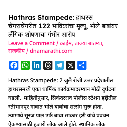
o
p
n
s
m
Hathras
o
p
Hathras Stampede: हाथरस
Stampede:
k
चेंगराचेंगरीत 122 भाविकांचा मृत्यू, भोले बाबांवर
हाथरस
लैंगिक शोषणाचा गंभीर आरोप
चेंगराचेंगरीत
Leave a Comment
/
क्राईम
,
ताज्या बातम्या
,
122
राजकीय
/
dnamarathi.com
भाविकांचा
मृत्यू,
F
W
Li
T
T
X
S
भोले
a
h
n
h
el
h
बाबांवर
Hathras Stampede: 2 जुलै रोजी उत्तर प्रदेशातील
c
at
k
re
e
ar
लैंगिक
हाथरसमध्ये एका धार्मिक कार्यक्रमादरम्यान मोठी दुर्घटना
e
s
e
a
g
e
शोषणाचा
घडली. माहितीनुसार, सिकंदरराव पोलीस स्टेशन हद्दीतील
b
A
dI
d
ra
गंभीर
रतीभानपूर गावात भोले बाबांचा सत्संग सुरू होता,
o
p
n
s
m
आरोप
त्यामध्ये सूरज पाल उर्फ ​​बाबा साकार हरी यांचे प्रवचन
o
p
ऐकण्यासाठी हजारो लोक आले होते. स्थानिक लोक