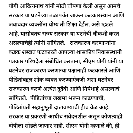
e
s
e
a
g
e
योगी आदित्यनाथ यांनी मोठी घोषणा केली असून आमचे
b
A
dI
d
ra
सरकार या घटनेच्या तळापर्यंत जाऊन कटकारस्थान आणि
o
p
n
s
m
जबाबदार व्यक्तींना योग्य ती शिक्षा देईल, असे म्हटले
o
p
आहे. यासोबतच राज्य सरकार या घटनेची चौकशी करत
k
असल्याचेही त्यांनी सांगितले. राजकारण करणाऱ्यांना
कडक शब्दात फटकारले आपल्या शासकीय निवासस्थानी
पत्रकार परिषदेला संबोधित करताना, सीएम योगी यांनी या
घटनेवर राजकारण करणाऱ्या पक्षांनाही फटकारले आणि
पीडितांबद्दल शोक व्यक्त करण्याऐवजी अशा घटनेवर
राजकारण करणे अत्यंत दुर्दैवी आणि निषेधार्ह असल्याचे
सांगितले. पीडितांच्या जखमा भरून काढण्याची,
पीडितांप्रती सहानुभूती दाखवण्याची हीच वेळ आहे.
सरकार या प्रकरणी आधीच संवेदनशील असून कोणत्याही
दोषीला सोडले जाणार नाही. सीएम योगी म्हणाले की, ही