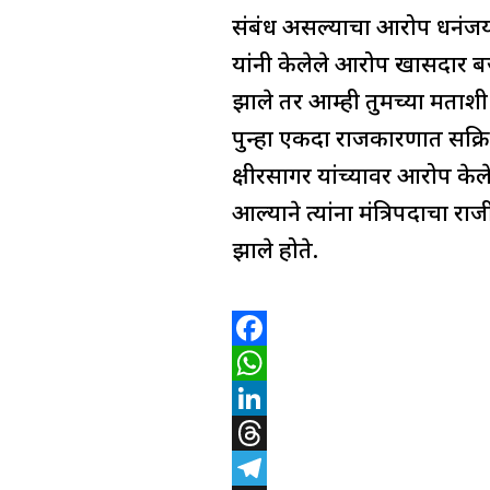
a
e
संबंध असल्याचा आरोप धनंजय 
m
यांनी केलेले आरोप खासदार ब
झाले तर आम्ही तुमच्या मताशी स
पुन्हा एकदा राजकारणात सक्रिय
क्षीरसागर यांच्यावर आरोप केल
आल्याने त्यांना मंत्रिपदाचा र
झाले होते.
F
a
W
c
h
L
e
a
i
T