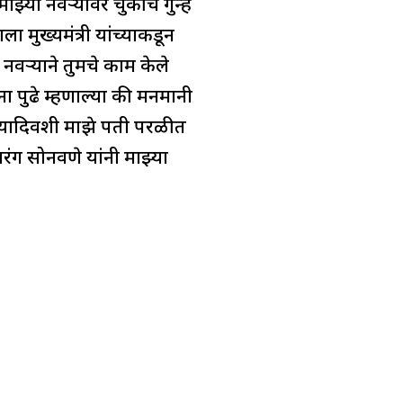
या नवऱ्यावर चुकीचे गुन्हे
 मुख्यमंत्री यांच्याकडून
वऱ्याने तुमचे काम केले
ना पुढे म्हणाल्या की मनमानी
ी त्यादिवशी माझे पती परळीत
बजरंग सोनवणे यांनी माझ्या