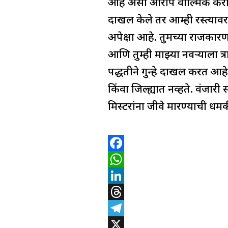
आहे असा आरोप वाल्मिक कराडची
a
e
दाखल केले तर आम्ही रस्त्यावर
m
अपेक्षा आहे. तुमच्या राजकार
आणि तुम्ही माझ्या नवऱ्याला त्
पद्धतीने गुन्हे दाखल करत आहे
किंवा जिल्ह्यात नव्हते. वंजारी
मिस्टरांना जीवे मारण्याची ध
F
a
W
c
h
L
e
a
i
T
b
t
n
h
T