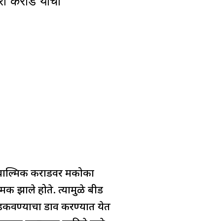
ी कराड यांचा
 वाल्मिक कराडवर मकोका
 झाले होते. त्यामुळे बीड
अडकवण्याचा डाव करण्यात येत