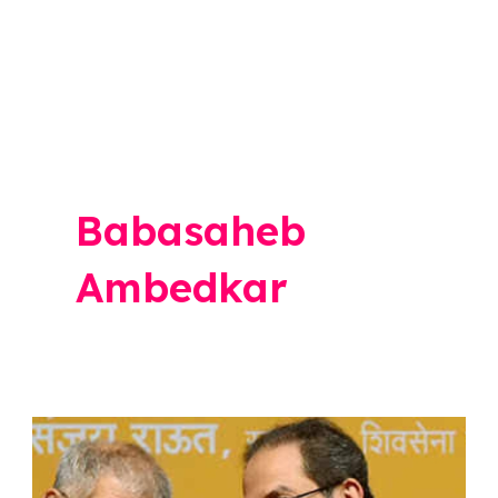
Babasaheb
Ambedkar
Lok
Sabha