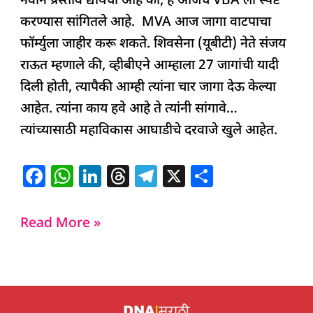
नवीन प्रस्ताव द्यायचा आहे का, हे आजच VBA ला स्पष्ट
करण्यास सांगितले आहे. MVA आज जागा वाटपाचा
फॉर्म्युला जाहीर करू शकते. शिवसेना (यूबीटी) नेते संजय
राऊत म्हणाले की, व्हीबीएने आम्हाला 27 जागांची यादी
दिली होती, त्यापैकी आम्ही त्यांना चार जागा देऊ केल्या
आहेत. त्यांना काय हवे आहे ते त्यांनी सांगावे…
त्यांच्यासाठी महाविकास आघाडीचे दरवाजे खुले आहेत.
F
W
Li
T
T
X
S
a
h
n
h
el
h
c
at
k
re
e
ar
Read More »
e
s
e
a
g
e
b
A
dI
d
ra
o
p
n
s
m
o
p