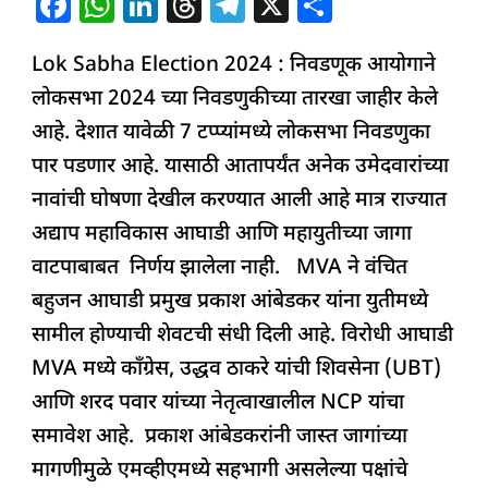
F
W
Li
T
T
X
S
घ्या
a
h
n
h
el
h
नाहीतर….
Lok Sabha Election 2024 : निवडणूक आयोगाने
c
at
k
re
e
ar
लोकसभा 2024 च्या निवडणुकीच्या तारखा जाहीर केले
e
s
e
a
g
e
आहे. देशात यावेळी 7 टप्प्यांमध्ये लोकसभा निवडणुका
b
A
dI
d
ra
पार पडणार आहे. यासाठी आतापर्यंत अनेक उमेदवारांच्या
o
p
n
s
m
नावांची घोषणा देखील करण्यात आली आहे मात्र राज्यात
o
p
अद्याप महाविकास आघाडी आणि महायुतीच्या जागा
k
वाटपाबाबत निर्णय झालेला नाही. MVA ने वंचित
बहुजन आघाडी प्रमुख प्रकाश आंबेडकर यांना युतीमध्ये
सामील होण्याची शेवटची संधी दिली आहे. विरोधी आघाडी
MVA मध्ये काँग्रेस, उद्धव ठाकरे यांची शिवसेना (UBT)
आणि शरद पवार यांच्या नेतृत्वाखालील NCP यांचा
समावेश आहे. प्रकाश आंबेडकरांनी जास्त जागांच्या
मागणीमुळे एमव्हीएमध्ये सहभागी असलेल्या पक्षांचे