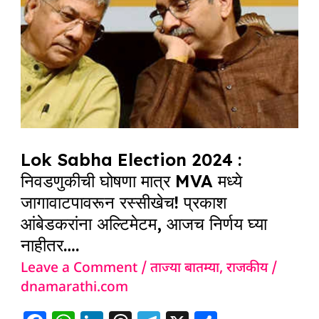
Election
2024
:
निवडणुकीची
घोषणा
मात्र
MVA
मध्ये
Lok Sabha Election 2024 :
जागावाटपावरून
निवडणुकीची घोषणा मात्र MVA मध्ये
जागावाटपावरून रस्सीखेच! प्रकाश
रस्सीखेच!
आंबेडकरांना अल्टिमेटम, आजच निर्णय घ्या
प्रकाश
नाहीतर….
आंबेडकरांना
अल्टिमेटम,
Leave a Comment
/
ताज्या बातम्या
,
राजकीय
/
dnamarathi.com
आजच
निर्णय